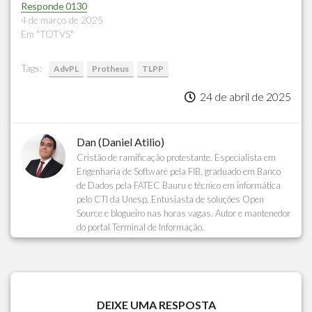
Responde 0130
4 de março de 2025
Em "TOTVS"
Tags:
AdvPL
Protheus
TLPP
24 de abril de 2025
Dan (Daniel Atilio)
Cristão de ramificação protestante. Especialista em
Engenharia de Software pela FIB, graduado em Banco
de Dados pela FATEC Bauru e técnico em informática
pelo CTI da Unesp. Entusiasta de soluções Open
Source e blogueiro nas horas vagas. Autor e mantenedor
do portal Terminal de Informação.
DEIXE UMA RESPOSTA