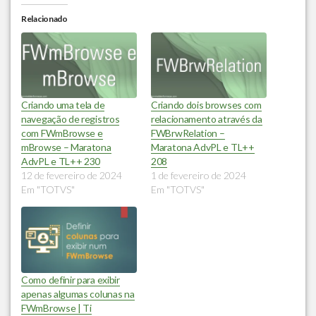
Relacionado
Criando uma tela de
Criando dois browses com
navegação de registros
relacionamento através da
com FWmBrowse e
FWBrwRelation –
mBrowse – Maratona
Maratona AdvPL e TL++
AdvPL e TL++ 230
208
12 de fevereiro de 2024
1 de fevereiro de 2024
Em "TOTVS"
Em "TOTVS"
Como definir para exibir
apenas algumas colunas na
FWmBrowse | Ti