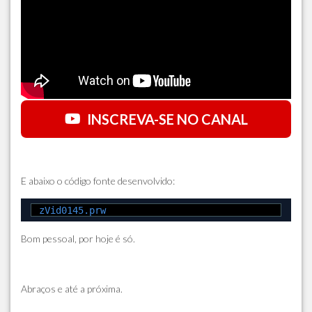
INSCREVA-SE NO CANAL
E abaixo o código fonte desenvolvido:
zVid0145.prw
Bom pessoal, por hoje é só.
Abraços e até a próxima.