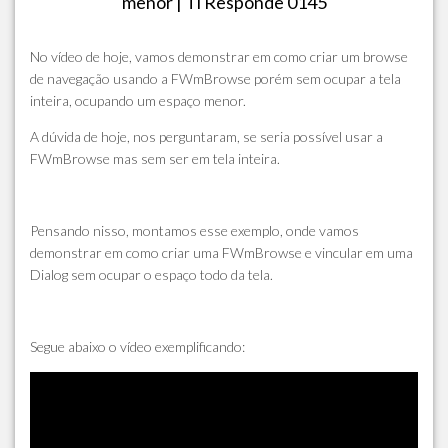
menor | Ti Responde 0145
No vídeo de hoje, vamos demonstrar em como criar um browse
de navegação usando a FWmBrowse porém sem ocupar a tela
inteira, ocupando um espaço menor.
A dúvida de hoje, nos perguntaram, se seria possível usar a
FWmBrowse mas sem ser em tela inteira.
Pensando nisso, montamos esse exemplo, onde vamos
demonstrar em como criar uma FWmBrowse e vincular em uma
Dialog sem ocupar o espaço todo da tela.
Segue abaixo o vídeo exemplificando: