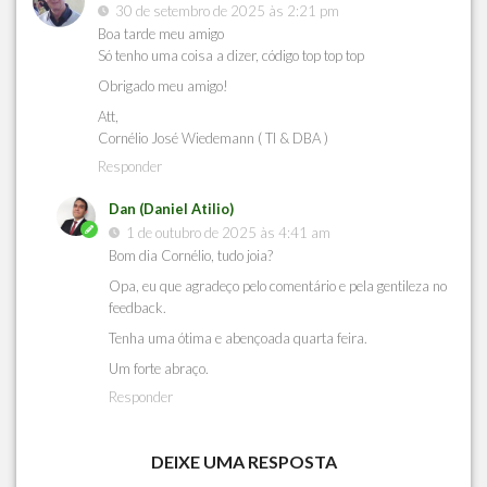
30 de setembro de 2025 às 2:21 pm
Boa tarde meu amigo
Só tenho uma coisa a dizer, código top top top
Obrigado meu amigo!
Att,
Cornélio José Wiedemann ( TI & DBA )
Responder
Dan (Daniel Atilio)
1 de outubro de 2025 às 4:41 am
Bom dia Cornélio, tudo joia?
Opa, eu que agradeço pelo comentário e pela gentileza no
feedback.
Tenha uma ótima e abençoada quarta feira.
Um forte abraço.
Responder
DEIXE UMA RESPOSTA