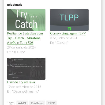
Relacionado
Realizando tratativas com
Curso – Linguagem TLPP
Try … Catch – Maratona
3 de junho de 2024
AdvPL e TL++ 506
Em "Cursos"
29 de junho de 2024
Em "TOTVS"
Usando Try em Java
12 de setembro de 2013
Em "Desenvolvimento"
Tags:
AdvPL
Protheus
TLPP