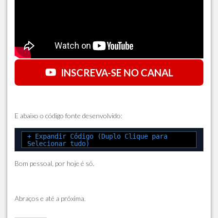
INSCREVA-SE NO CANAL
E abaixo o código fonte desenvolvido:
+ Expandir Código (Duplo Clique para
Selecionar tudo)
Bom pessoal, por hoje é só.
Abraços e até a próxima.