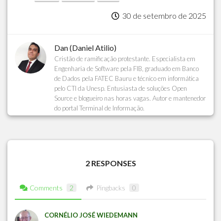
30 de setembro de 2025
Dan (Daniel Atilio)
Cristão de ramificação protestante. Especialista em
Engenharia de Software pela FIB, graduado em Banco
de Dados pela FATEC Bauru e técnico em informática
pelo CTI da Unesp. Entusiasta de soluções Open
Source e blogueiro nas horas vagas. Autor e mantenedor
do portal Terminal de Informação.
2 RESPONSES
Comments
2
Pingbacks
0
CORNÉLIO JOSÉ WIEDEMANN