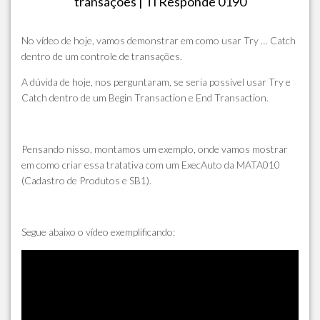
transações | Ti Responde 0190
No vídeo de hoje, vamos demonstrar em como usar Try … Catch
dentro de um controle de transações.
A dúvida de hoje, nos perguntaram, se seria possível usar Try e
Catch dentro de um Begin Transaction e End Transaction.
Pensando nisso, montamos um exemplo, onde vamos mostrar
em como criar essa tratativa com um ExecAuto da MATA010
(Cadastro de Produtos e SB1).
Segue abaixo o vídeo exemplificando: