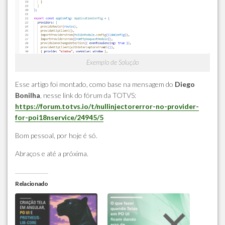
Exemplo de Solução
Esse artigo foi montado, como base na mensagem do
Diego
Bonilha
, nesse link do fórum da TOTVS:
https://forum.totvs.io/t/nullinjectorerror-no-provider-
for-poi18nservice/24945/5
Bom pessoal, por hoje é só.
Abraços e até a próxima.
Relacionado