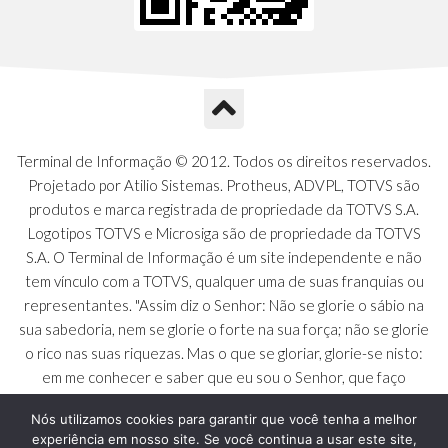
Terminal de Informação © 2012. Todos os direitos reservados.
Projetado por Atilio Sistemas. Protheus, ADVPL, TOTVS são
produtos e marca registrada de propriedade da TOTVS S.A.
Logotipos TOTVS e Microsiga são de propriedade da TOTVS
S.A. O Terminal de Informação é um site independente e não
tem vínculo com a TOTVS, qualquer uma de suas franquias ou
representantes. "Assim diz o Senhor: Não se glorie o sábio na
sua sabedoria, nem se glorie o forte na sua força; não se glorie
o rico nas suas riquezas. Mas o que se gloriar, glorie-se nisto:
em me conhecer e saber que eu sou o Senhor, que faço
beneficência, juízo e justiça na terra [...]" - Jeremias 9:23 a 24
Nós utilizamos cookies para garantir que você tenha a melhor
experiência em nosso site. Se você continua a usar este site,