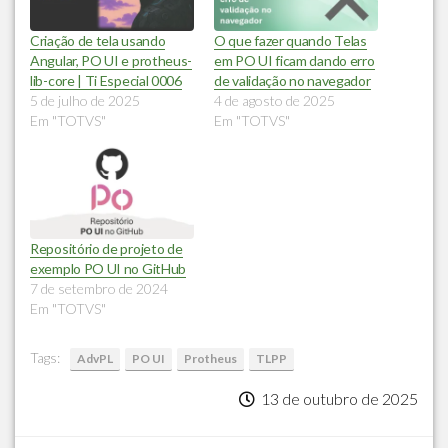
Criação de tela usando
O que fazer quando Telas
Angular, PO UI e protheus-
em PO UI ficam dando erro
lib-core | Ti Especial 0006
de validação no navegador
5 de julho de 2025
4 de agosto de 2025
Em "TOTVS"
Em "TOTVS"
Repositório de projeto de
exemplo PO UI no GitHub
7 de setembro de 2024
Em "TOTVS"
Tags:
AdvPL
PO UI
Protheus
TLPP
13 de outubro de 2025