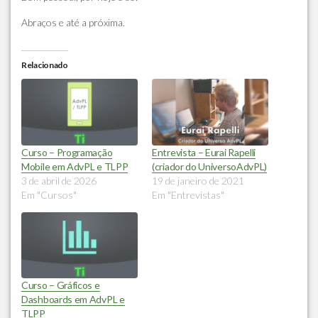
Abraços e até a próxima.
Relacionado
Curso – Programação
Entrevista – Eurai Rapelli
Mobile em AdvPL e TLPP
(criador do UniversoAdvPL)
3 de abril de 2026
19 de janeiro de 2021
Em "Cursos"
Em "Entrevistas"
Curso – Gráficos e
Dashboards em AdvPL e
TLPP