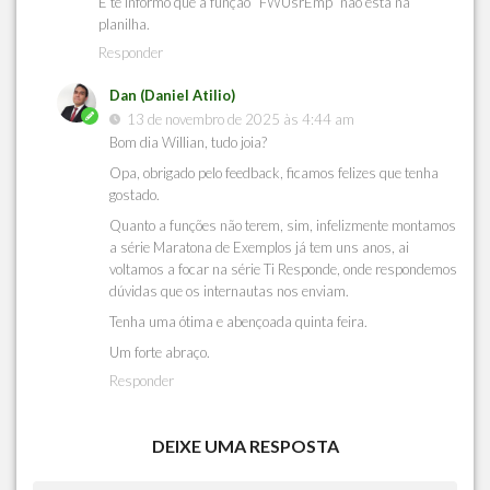
E te informo que a função “FWUsrEmp” não está na
planilha.
Responder
Dan (Daniel Atilio)
13 de novembro de 2025 às 4:44 am
Bom dia Willian, tudo joia?
Opa, obrigado pelo feedback, ficamos felizes que tenha
gostado.
Quanto a funções não terem, sim, infelizmente montamos
a série Maratona de Exemplos já tem uns anos, ai
voltamos a focar na série Ti Responde, onde respondemos
dúvidas que os internautas nos enviam.
Tenha uma ótima e abençoada quinta feira.
Um forte abraço.
Responder
DEIXE UMA RESPOSTA