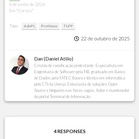
6 de junho de 2026
Em "Cursos"
Tags:
AdvPL
Protheus
TLPP
22 de outubro de 2025
Dan (Daniel Atilio)
Cristão de ramificação protestante. Especialista em
Engenharia de Software pela FIB, graduado em Banco
de Dados pela FATEC Bauru e técnico em informática
pelo CTI da Unesp. Entusiasta de soluções Open
Source e blogueiro nas horas vagas. Autor e mantenedor
do portal Terminal de Informação.
4 RESPONSES