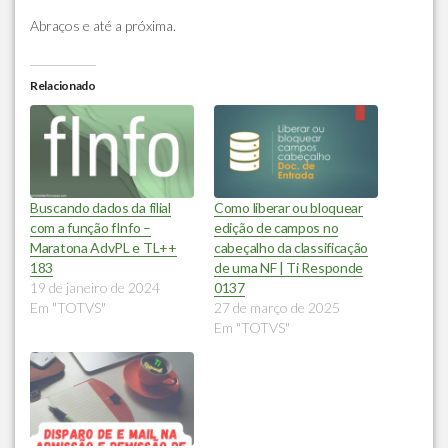
Abraços e até a próxima.
Relacionado
Buscando dados da filial
Como liberar ou bloquear
com a função fInfo –
edição de campos no
Maratona AdvPL e TL++
cabeçalho da classificação
183
de uma NF | Ti Responde
19 de janeiro de 2024
0137
Em "TOTVS"
27 de março de 2025
Em "TOTVS"