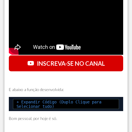
INSCREVA-SE NO CANAL
E abaixo a função desenvolvida:
+ Expandir Código (Duplo Clique para
Selecionar tudo)
Bom pessoal, por hoje é só.