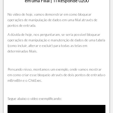
em uma Filial | Ti Responde 0200
No vídeo de hoje, vamos demonstrar em como bloquear
operações de manipulação de dados em uma filial através de
pontos de entrada.
A dúvida de hoje, nos perguntaram, se seria possível bloquear
operações de manipulação e manutenção de dados de uma tabela
(como incluir, alterar e excluir) para todas as telas em
determinadas filiais.
Pensando nisso, montamos um exemplo, onde vamos mostrar
em como criar esse bloqueio através de dois pontos de entrada o
mBrwBtn e o ChkExec.
Segue abaixo o vídeo exemplificando: