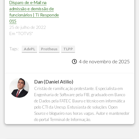
Disparo de e-Mail na
admissão e demissão de
funcionários | Ti Responde
015
25 de julho de 2022
Em "TOTVS"
Tags:
AdvPL
Protheus
TLPP
4 de novembro de 2025
Dan (Daniel Atilio)
Cristão de ramificação protestante. Especialista em
Engenharia de Software pela FIB, graduado em Banco
de Dados pela FATEC Bauru e técnico em informática
pelo CTI da Unesp. Entusiasta de soluções Open
Source e blogueiro nas horas vagas. Autor e mantenedor
do portal Terminal de Informação.