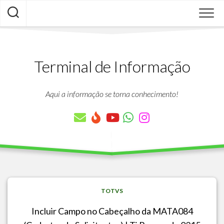
Skip
to
content
Terminal de Informação
Aqui a informação se torna conhecimento!
TOTVS
Incluir Campo no Cabeçalho da MATA084