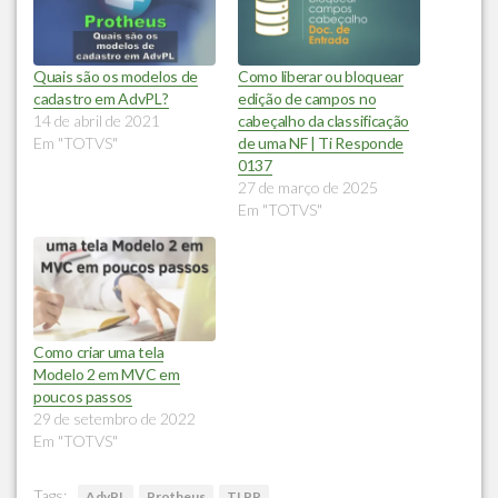
Quais são os modelos de
Como liberar ou bloquear
cadastro em AdvPL?
edição de campos no
14 de abril de 2021
cabeçalho da classificação
Em "TOTVS"
de uma NF | Ti Responde
0137
27 de março de 2025
Em "TOTVS"
Como criar uma tela
Modelo 2 em MVC em
poucos passos
29 de setembro de 2022
Em "TOTVS"
Tags:
AdvPL
Protheus
TLPP