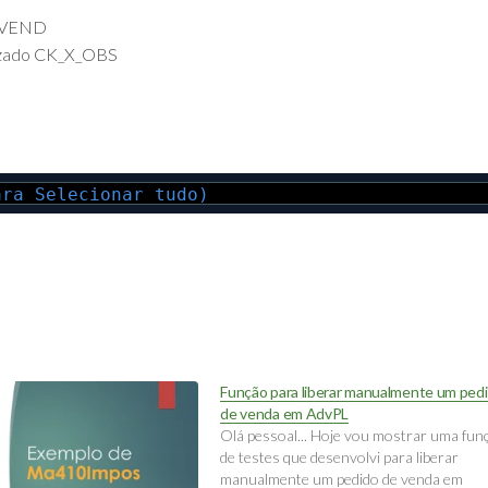
X_VEND
izado CK_X_OBS
ara Selecionar tudo)
Função para liberar manualmente um ped
de venda em AdvPL
Olá pessoal... Hoje vou mostrar uma fun
de testes que desenvolvi para liberar
manualmente um pedido de venda em