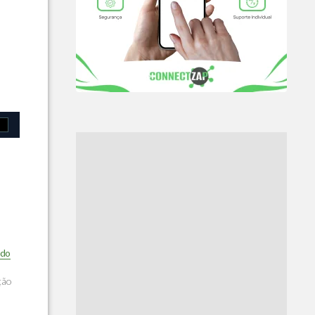
ido
ção