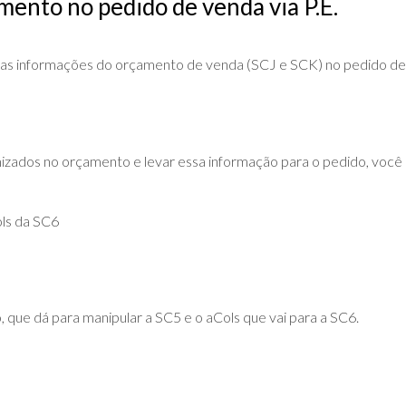
ento no pedido de venda via P.E.
DE
ADVPL
JAVA
(OVERVIEW)
LINGUAGEM
 as informações do orçamento de venda (SCJ e SCK) no pedido de
C
PHP
SQL
izados no orçamento e levar essa informação para o pedido, você
SERVER
ols da SC6
, que dá para manipular a SC5 e o aCols que vai para a SC6.