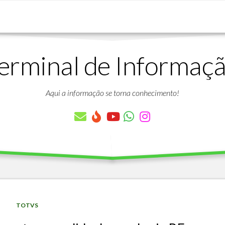
erminal de Informaç
DOWNLOADS
LISTA
DE
Aqui a informação se torna conhecimento!
ARTIGOS
LISTA
DE
PARÂMETROS
TABELAS
DO
PROTHEUS
VÍDEO
BANCO
TOTVS
AULAS
DE
GRATUITAS
DADOS