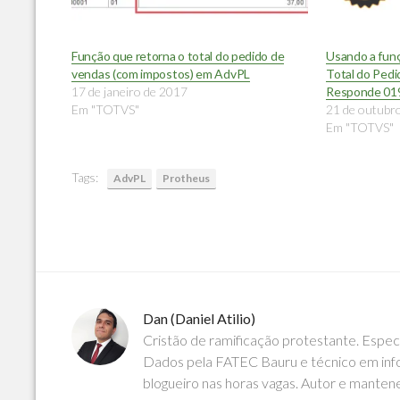
Função que retorna o total do pedido de
Usando a fun
vendas (com impostos) em AdvPL
Total do Pedi
17 de janeiro de 2017
Responde 01
Em "TOTVS"
21 de outubr
Em "TOTVS"
Tags:
AdvPL
Protheus
Dan (Daniel Atilio)
Cristão de ramificação protestante. Espe
Dados pela FATEC Bauru e técnico em info
blogueiro nas horas vagas. Autor e manten