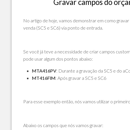
Gravar campos do orçam
POLÍTICA
DE
PRIVACIDADE
No artigo de hoje, vamos demonstrar em como gravar
E
venda (SC5 e SC6) via ponto de entrada.
COOKIES
SOBRE
Se você já teve a necessidade de criar campos custom
pode usar algum dos pontos abaixo:
MTA416PV
: Durante a gravação da SC5 e do aC
MT416FIM
: Após gravar a SC5 e SC6
Para esse exemplo então, nós vamos utilizar o primeiro
Abaixo os campos que nós vamos gravar: