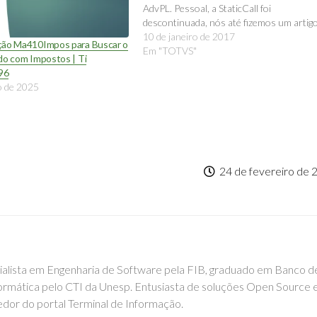
AdvPL. Pessoal, a StaticCall foi
descontinuada, nós até fizemos um artig
sobre isso - Como substituir StaticCall d
10 de janeiro de 2017
ção Ma410Impos para Buscar o
customizações Então a função antiga nã
Em "TOTVS"
do com Impostos | Ti
tem mais serventia, nós podemos usar 
96
o de 2025
24 de fevereiro de 
cialista em Engenharia de Software pela FIB, graduado em Banco d
rmática pelo CTI da Unesp. Entusiasta de soluções Open Source 
edor do portal Terminal de Informação.