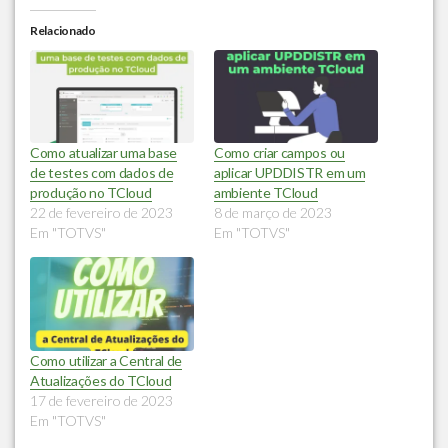
Relacionado
Como atualizar uma base
Como criar campos ou
de testes com dados de
aplicar UPDDISTR em um
produção no TCloud
ambiente TCloud
22 de fevereiro de 2023
8 de março de 2023
Em "TOTVS"
Em "TOTVS"
Como utilizar a Central de
Atualizações do TCloud
17 de fevereiro de 2023
Em "TOTVS"