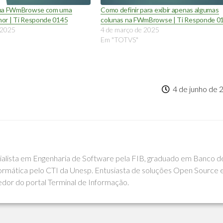
uma FWmBrowse com uma
Como definir para exibir apenas algumas
or | Ti Responde 0145
colunas na FWmBrowse | Ti Responde 0
e 2025
4 de março de 2025
Em "TOTVS"
4 de junho de 
cialista em Engenharia de Software pela FIB, graduado em Banco d
rmática pelo CTI da Unesp. Entusiasta de soluções Open Source 
edor do portal Terminal de Informação.