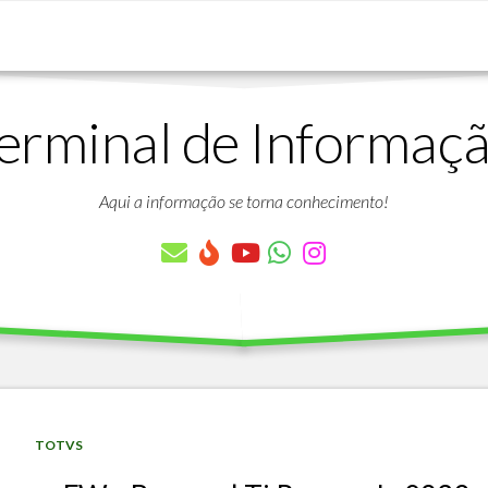
erminal de Informaç
DOWNLOADS
LISTA
DE
Aqui a informação se torna conhecimento!
ARTIGOS
LISTA
DE
PARÂMETROS
TABELAS
DO
PROTHEUS
VÍDEO
BANCO
TOTVS
AULAS
DE
GRATUITAS
DADOS