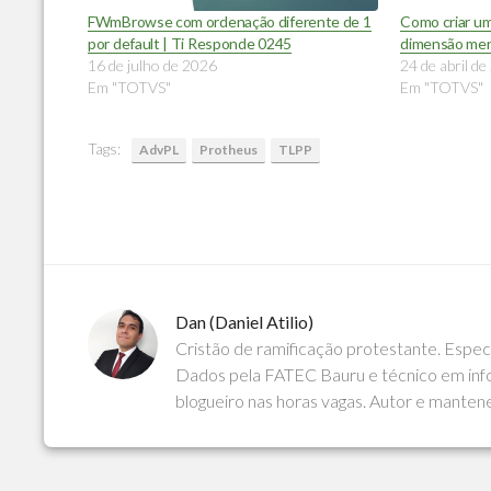
FWmBrowse com ordenação diferente de 1
Como criar 
por default | Ti Responde 0245
dimensão men
16 de julho de 2026
24 de abril d
Em "TOTVS"
Em "TOTVS"
Tags:
AdvPL
Protheus
TLPP
Dan (Daniel Atilio)
Cristão de ramificação protestante. Espe
Dados pela FATEC Bauru e técnico em info
blogueiro nas horas vagas. Autor e manten