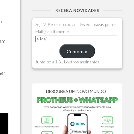
RECEBA NOVIDADES
m
Seja VIP e receba novidades exclusivas por e-
Mail gratuitamente.
 em
Confirmar
Junte-se a 1.811 outros assinantes
mer