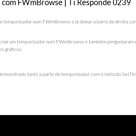
a com FWmBrowse | Ti Responde 0239
DE
ADVPL
JAVA
(OVERVIEW)
LINGUAGEM
m temporizador num FWmBrowse e já deixar a barra da direita co
C
PHP
os criar um temporizador num FWmBrowse e também perguntaram
os gráficos.
SQL
SERVER
 demonstrado tanto a parte de temporizador com o método SetTi