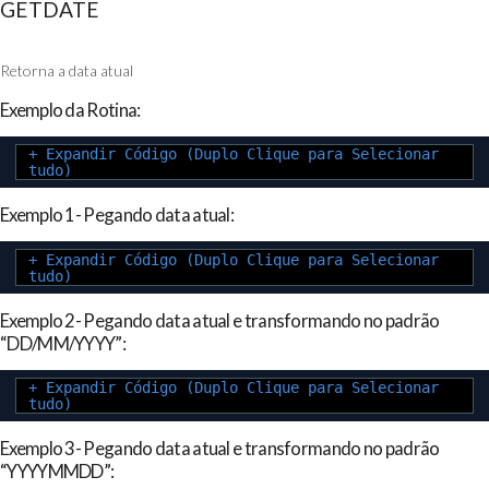
GETDATE
Retorna a data atual
Exemplo da Rotina:
+ Expandir Código (Duplo Clique para Selecionar
tudo)
Exemplo 1- Pegando data atual:
+ Expandir Código (Duplo Clique para Selecionar
tudo)
Exemplo 2- Pegando data atual e transformando no padrão
“DD/MM/YYYY”:
+ Expandir Código (Duplo Clique para Selecionar
tudo)
Exemplo 3- Pegando data atual e transformando no padrão
“YYYYMMDD”: