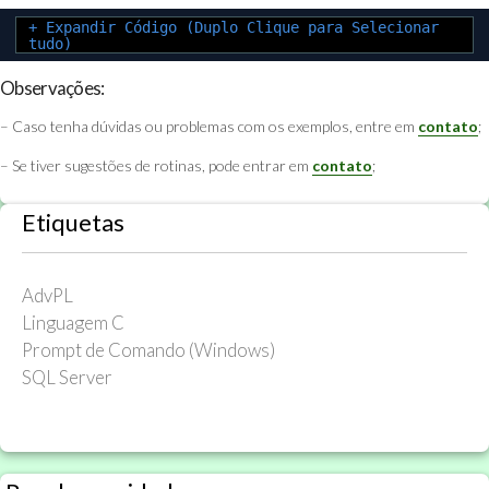
+ Expandir Código (Duplo Clique para Selecionar
tudo)
Observações:
– Caso tenha dúvidas ou problemas com os exemplos, entre em
contato
;
– Se tiver sugestões de rotinas, pode entrar em
contato
;
Etiquetas
AdvPL
Linguagem C
Prompt de Comando (Windows)
SQL Server