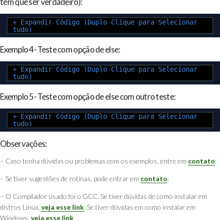
tem que ser verdadeiro):
+ Expandir Código (Duplo Clique para Selecionar
tudo)
Exemplo 4- Teste com opção de else:
+ Expandir Código (Duplo Clique para Selecionar
tudo)
Exemplo 5- Teste com opção de else com outro teste:
+ Expandir Código (Duplo Clique para Selecionar
tudo)
Observações:
– Caso tenha dúvidas ou problemas com os exemplos, entre em
contato
;
– Se tiver sugestões de rotinas, pode entrar em
contato
;
–
O Compilador usado foi o GCC. Se tiver dúvidas de como instalar em
distros Linux,
veja esse link
. Se tiver dúvidas em como instalar em
Windows,
veja esse link
.