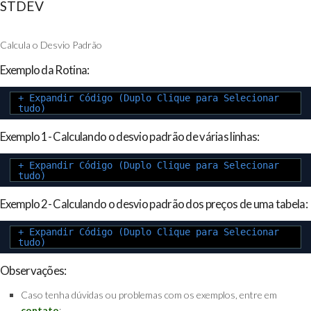
STDEV
Calcula o Desvio Padrão
Exemplo da Rotina:
+ Expandir Código (Duplo Clique para Selecionar
tudo)
Exemplo 1- Calculando o desvio padrão de várias linhas:
+ Expandir Código (Duplo Clique para Selecionar
tudo)
Exemplo 2- Calculando o desvio padrão dos preços de uma tabela:
+ Expandir Código (Duplo Clique para Selecionar
tudo)
Observações:
Caso tenha dúvidas ou problemas com os exemplos, entre em
contato
;