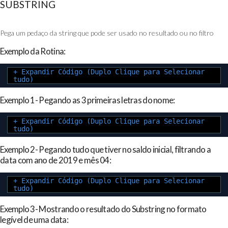
SUBSTRING
Pega um pedaço da string que pode ser usado no resultado ou no filtro
Exemplo da Rotina:
+ Expandir Código (Duplo Clique para Selecionar
tudo)
Exemplo 1- Pegando as 3 primeiras letras do nome:
+ Expandir Código (Duplo Clique para Selecionar
tudo)
Exemplo 2- Pegando tudo que tiver no saldo inicial, filtrando a
data com ano de 2019 e mês 04:
+ Expandir Código (Duplo Clique para Selecionar
tudo)
Exemplo 3- Mostrando o resultado do Substring no formato
legível de uma data: