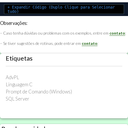
+ Expandir Código (Duplo Clique para Selecionar
tudo)
Observações:
– Caso tenha dúvidas ou problemas com os exemplos, entre em
contato
;
– Se tiver sugestões de rotinas, pode entrar em
contato
;
Etiquetas
AdvPL
Linguagem C
Prompt de Comando (Windows)
SQL Server