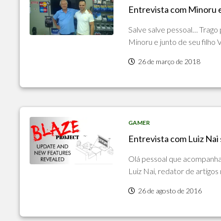
Entrevista com Minoru 
POLÍTICA
DE
Salve salve pessoal… Trago
PRIVACIDADE
E
Minoru e junto de seu filho V
COOKIES
26 de março de 2018
SOBRE
GAMER
Entrevista com Luiz Nai
Olá pessoal que acompanha 
Luiz Nai, redator de artigos
26 de agosto de 2016