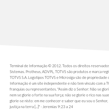
Terminal de Informação © 2012. Todos os direitos reservados.
Sistemas. Protheus, ADVPL, TOTVS são produtos e marca regi
TOTVS S.A. Logotipos TOTVS e Microsiga são de propriedade 
Informação é um site independente e não tem vínculo com a 
franquias ou representantes. "Assim diz o Senhor: Não se glori
nem se glorie o forte na sua força; não se glorie o rico nas sua
glorie-se nisto: em me conhecer e saber que eu sou o Senhor, 
justiça na terra [...]" - Jeremias 9:23 a 24