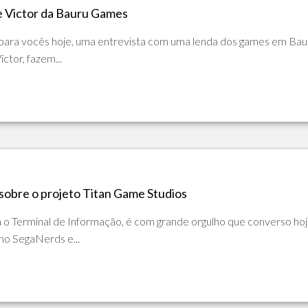
DE
e Victor da Bauru Games
ADVPL
JAVA
(OVERVIEW)
 para vocês hoje, uma entrevista com uma lenda dos games em Bau
LINGUAGEM
ictor, fazem...
C
PHP
SQL
SERVER
 sobre o projeto Titan Game Studios
o Terminal de Informação, é com grande orgulho que converso ho
 no SegaNerds e...