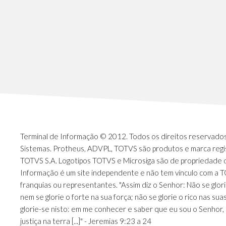
Terminal de Informação © 2012. Todos os direitos reservados.
Sistemas. Protheus, ADVPL, TOTVS são produtos e marca regi
TOTVS S.A. Logotipos TOTVS e Microsiga são de propriedade 
Informação é um site independente e não tem vínculo com a 
franquias ou representantes. "Assim diz o Senhor: Não se glori
nem se glorie o forte na sua força; não se glorie o rico nas sua
glorie-se nisto: em me conhecer e saber que eu sou o Senhor, 
justiça na terra [...]" - Jeremias 9:23 a 24