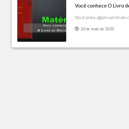
Você conhece O Livro de
POLÍTICA
DE
Você já leu algum versículo 
PRIVACIDADE
E
COOKIES
26 de maio de 2020
SOBRE