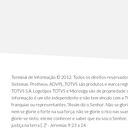
Terminal de Informação © 2012. Todos os direitos reservados.
Sistemas. Protheus, ADVPL, TOTVS são produtos e marca regi
TOTVS S.A. Logotipos TOTVS e Microsiga são de propriedade 
Informação é um site independente e não tem vínculo com a 
franquias ou representantes. "Assim diz o Senhor: Não se glori
nem se glorie o forte na sua força; não se glorie o rico nas sua
glorie-se nisto: em me conhecer e saber que eu sou o Senhor, 
justiça na terra [...]" - Jeremias 9:23 a 24