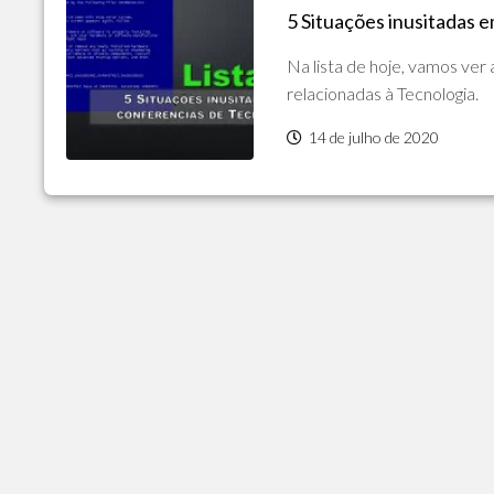
5 Situações inusitadas 
POLÍTICA
DE
Na lista de hoje, vamos ver
PRIVACIDADE
E
relacionadas à Tecnologia.
COOKIES
14 de julho de 2020
SOBRE