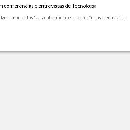
DE
em conferências e entrevistas de Tecnologia
ADVPL
JAVA
(OVERVIEW)
 alguns momentos “vergonha alheia” em conferências e entrevistas
LINGUAGEM
C
PHP
SQL
SERVER