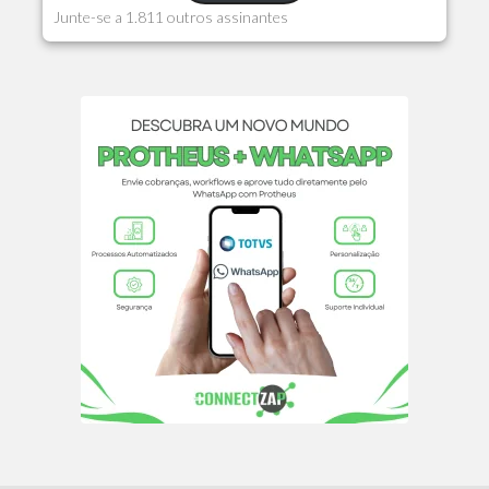
Junte-se a 1.811 outros assinantes