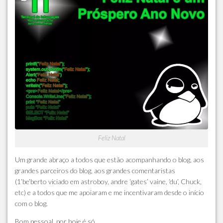
Feliz Natal
Um grande abraço a todos que estão acompanhando o blog, aos
grandes parceiros do blog, aos grandes comentaristas
(1’be’berto viciado em astroboy, andre ‘gates’ vaine, ‘du’, Chuck,
etc) e a todos que me apoiaram e me incentivaram desde o início
com o blog.
Bom pessoal, por hoje é só.