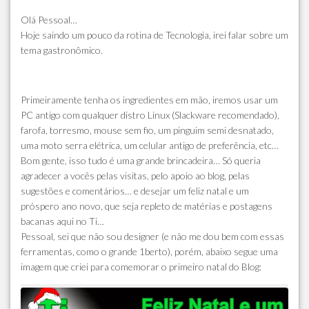
Olá Pessoal…
Hoje saindo um pouco da rotina de Tecnologia, irei falar sobre um
tema gastronômico.
Primeiramente tenha os ingredientes em mão, iremos usar um
PC antigo com qualquer distro Linux (Slackware recomendado),
farofa, torresmo, mouse sem fio, um pinguim semi desnatado,
uma moto serra elétrica, um celular antigo de preferência, etc…
Bom gente, isso tudo é uma grande brincadeira… Só queria
agradecer a vocês pelas visitas, pelo apoio ao blog, pelas
sugestões e comentários… e desejar um feliz natal e um
próspero ano novo, que seja repleto de matérias e postagens
bacanas aqui no Ti…
Pessoal, sei que não sou designer (e não me dou bem com essas
ferramentas, como o grande 1berto), porém, abaixo segue uma
imagem que criei para comemorar o primeiro natal do Blog: