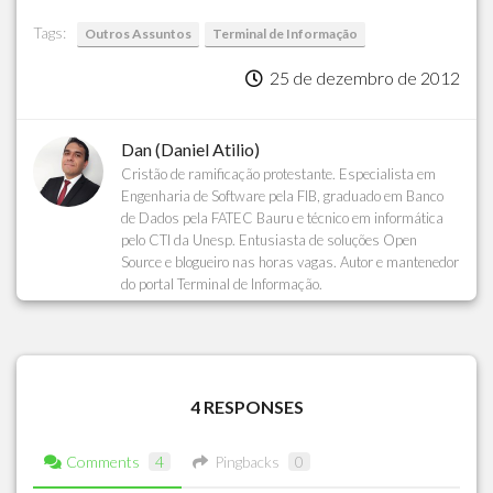
Tags:
Outros Assuntos
Terminal de Informação
25 de dezembro de 2012
Dan (Daniel Atilio)
Cristão de ramificação protestante. Especialista em
Engenharia de Software pela FIB, graduado em Banco
de Dados pela FATEC Bauru e técnico em informática
pelo CTI da Unesp. Entusiasta de soluções Open
Source e blogueiro nas horas vagas. Autor e mantenedor
do portal Terminal de Informação.
4 RESPONSES
Comments
4
Pingbacks
0