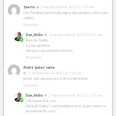
1berto
25 de dezembro de 2012 às 7:05 pm
Ola. Foi otimo o post muito engraçado parabens e feliz natal
a todos.
Responder
Dan_Atilio
26 de dezembro de 2012 às 9:16 am
Bom dia 1berto,
Eu que agradeço.
Abraços e um próspero ano novo.
Responder
André ‘gates’ vaine
27 de dezembro de 2012 às 7:24 am
kkkkk, feliz ano novo pra vc tb seu Nerd kkkk
Responder
Dan_Atilio
27 de dezembro de 2012 às 7:28 am
Olha quem fala, rsrs…
Abração ‘Gates’, e você também é nerd, já que conhece o
desenho do Fly, rsrsr…