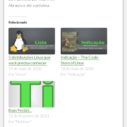
Abraços e até a próxima.
Relacionado
5 distribuições Linux que
Indicação – The Code:
você precisa conhecer
Story of Linux
19 de maio de 2020
18 de maio de 2020
Em "Linux"
Em "Indicação"
Boas Festas…
12 de fevereiro de 2013
Em "Notícias"