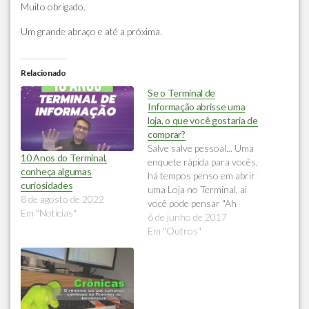
Muito obrigado.
Um grande abraço e até a próxima.
Relacionado
Se o Terminal de
Informação abrisse uma
loja, o que você gostaria de
comprar?
Salve salve pessoal... Uma
10 Anos do Terminal,
enquete rápida para vocês,
conheça algumas
há tempos penso em abrir
curiosidades
uma Loja no Terminal, ai
8 de agosto de 2022
você pode pensar "Ah
Em "Notícias"
Daniel, mas você faz tanto
6 de junho de 2017
conteúdo gratuito, vai
Em "Outros"
parar com isso?", não
pretendo parar pessoal, no
caso vou continuar com
ambos, mas a loja seria
para projetos mais…