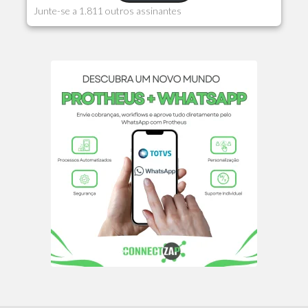
Junte-se a 1.811 outros assinantes