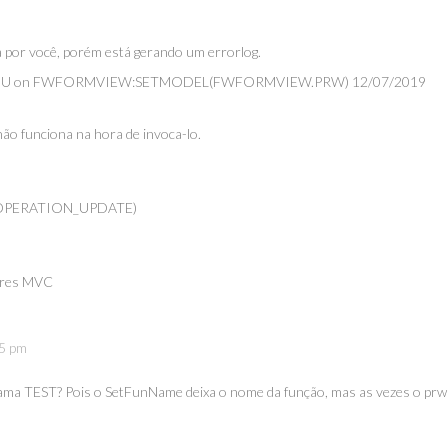
a por você, porém está gerando um errorlog.
isto O->U on FWFORMVIEW:SETMODEL(FWFORMVIEW.PRW) 12/07/2019
o funciona na hora de invoca-lo.
EL_OPERATION_UPDATE)
ores MVC
15 pm
hama TEST? Pois o SetFunName deixa o nome da função, mas as vezes o prw