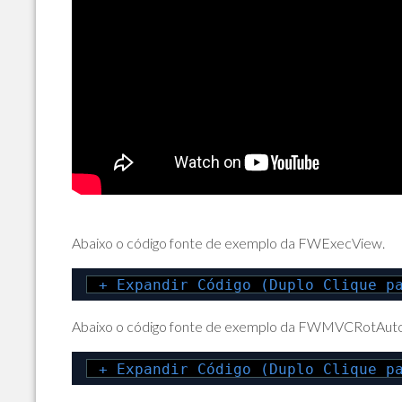
Abaixo o código fonte de exemplo da FWExecView.
+ Expandir Código (Duplo Clique p
Abaixo o código fonte de exemplo da FWMVCRotAuto
+ Expandir Código (Duplo Clique p