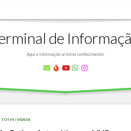
erminal de Informaç
DOWNLOADS
LISTA
DE
Aqui a informação se torna conhecimento!
ARTIGOS
LISTA
DE
PARÂMETROS
TABELAS
DO
PROTHEUS
VÍDEO
BANCO
TOTVS
/
VÍDEOS
AULAS
DE
GRATUITAS
DADOS