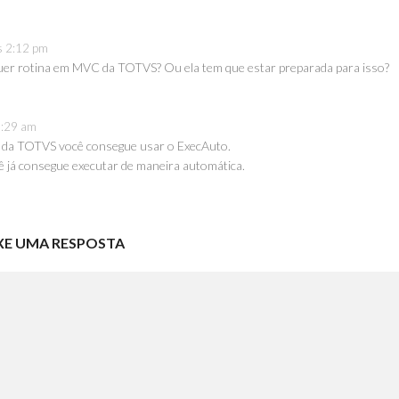
s 2:12 pm
quer rotina em MVC da TOTVS? Ou ela tem que estar preparada para isso?
0:29 am
 da TOTVS você consegue usar o ExecAuto.
ê já consegue executar de maneira automática.
XE UMA RESPOSTA