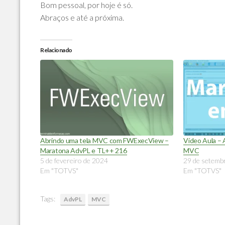
Bom pessoal, por hoje é só.
Abraços e até a próxima.
Relacionado
Abrindo uma tela MVC com FWExecView –
Vídeo Aula –
Maratona AdvPL e TL++ 216
MVC
5 de fevereiro de 2024
29 de setemb
Em "TOTVS"
Em "TOTVS"
Tags:
AdvPL
MVC