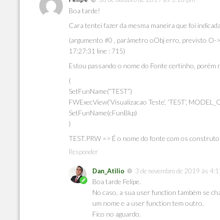
Boa tarde!
Cara tentei fazer da mesma maneira que foi indicad
(argumento #0 , parâmetro oObj erro, prev
17:27:31 line : 715)
Estou passando o nome do Fonte certinho, porém nã
(
SetFunName(“TEST”)
FWExecView(‘Visualizacao Teste’, ‘TEST’, MOD
SetFunName(cFunBkp)
)
TEST.PRW => É o nome do fonte com os construt
Responder
Dan_Atilio
3 de novembro de 2019 às 4:
Boa tarde Felipe.
No caso, a sua user function também se c
um nome e a user function tem outro.
Fico no aguardo.