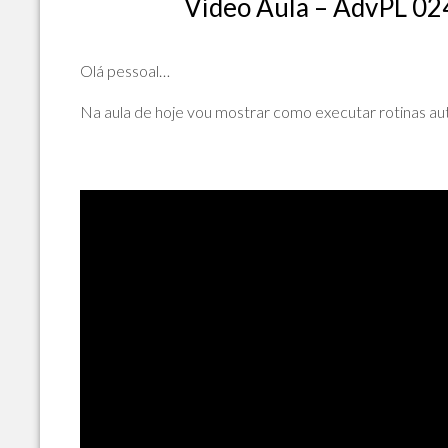
Vídeo Aula – AdvPL 02
POLÍTICA
DE
PRIVACIDADE
Olá pessoal…
E
COOKIES
Na aula de hoje vou mostrar como executar rotin
SOBRE