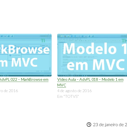
 AdvPL 022 – MarkBrowse em
Vídeo Aula – AdvPL 018 – Modelo 1 em
MVC
ro de 2016
4 de agosto de 2016
Em "TOTVS"
23 de janeiro de 