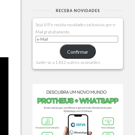
RECEBA NOVIDADES
Seja VIP e receba novidades exclusivas por e-
Mail gratuitamente.
Confirmar
Junte-se a 1.812 outros assinantes