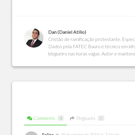
Dan (Daniel Atilio)
Cristão de ramificação protestante. Espe
Dados pela FATEC Bauru e técnico em info
blogueiro nas horas vagas. Autor e manten
Comments
4
Pingbacks
0
Felipe
30 de outubro de 2019 às 3:16 pm