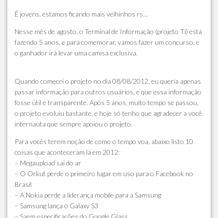
É jovens, estamos ficando mais velhinhos rs…
Nesse mês de agosto, o Terminal de Informação (projeto Ti) está
fazendo 5 anos, e para comemorar, vamos fazer um concurso, e
o ganhador irá levar uma camisa exclusiva.
Quando comecei o projeto no dia 08/08/2012, eu queria apenas
passar informação para outros usuários, e que essa informação
fosse útil e transparente. Após 5 anos, muito tempo se passou,
o projeto evoluiu bastante, e hoje só tenho que agradecer a você
internauta que sempre apoiou o projeto.
Para vocês terem noção de como o tempo voa, abaixo listo 10
coisas que aconteceram lá em 2012:
– Megaupload sai do ar
– O Orkut perde o primeiro lugar em uso para o Facebook no
Brasil
– A Nokia perde a liderança mobile para a Samsung
– Samsung lança o Galaxy S3
– Saem especificações do Google Glass