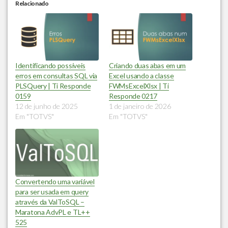
Relacionado
Identificando possíveis
Criando duas abas em um
erros em consultas SQL via
Excel usando a classe
PLSQuery | Ti Responde
FWMsExcelXlsx | Ti
0159
Responde 0217
12 de junho de 2025
1 de janeiro de 2026
Em "TOTVS"
Em "TOTVS"
Convertendo uma variável
para ser usada em query
através da ValToSQL –
Maratona AdvPL e TL++
525