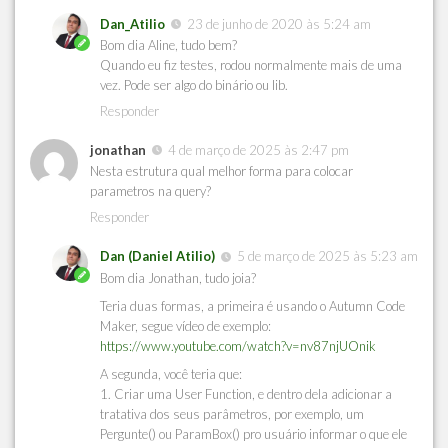
Dan_Atilio
23 de junho de 2020 às 5:24 am
Bom dia Aline, tudo bem?
Quando eu fiz testes, rodou normalmente mais de uma
vez. Pode ser algo do binário ou lib.
Responder
jonathan
4 de março de 2025 às 2:47 pm
Nesta estrutura qual melhor forma para colocar
parametros na query?
Responder
Dan (Daniel Atilio)
5 de março de 2025 às 5:23 am
Bom dia Jonathan, tudo joia?
Teria duas formas, a primeira é usando o Autumn Code
Maker, segue vídeo de exemplo:
https://www.youtube.com/watch?v=nv87njUOnik
A segunda, você teria que:
1. Criar uma User Function, e dentro dela adicionar a
tratativa dos seus parâmetros, por exemplo, um
Pergunte() ou ParamBox() pro usuário informar o que ele