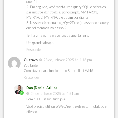
quer filtrar
2. Em seguida, você monta uma query SQL, e coloca os
parâmetros dentro dela, por exemplo, MV_PAR01,
MV_PAR02, MV_PAR03 e assim por diante
3. Nisso você aciona a u_zQry2Excel() passando a query
que foi montada no passo 2
Tenha uma ótima e abençoada quarta feira.
Um grande abraço.
Responder
Gustavo
23 de junho de 2025 às 4:18 pm
Boa tarde,
Como fazer para funcionar no Smartclient Web?
Responder
Dan (Daniel Atilio)
24 de junho de 2025 às 4:51 am
Bom dia Gustavo, tudo joia?
Você precisa utilizar o WebAgent, e ele estar instalado e
ativado.