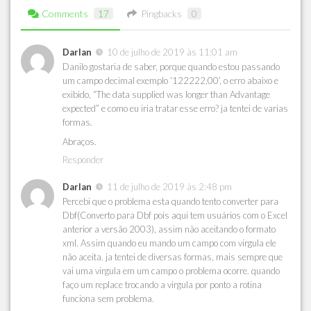
Comments
17
Pingbacks
0
Darlan
10 de julho de 2019 às 11:01 am
Danilo gostaria de saber, porque quando estou passando
um campo decimal exemplo ‘122222,00’, o erro abaixo e
exibido, “The data supplied was longer than Advantage
expected” e como eu iria tratar esse erro? ja tentei de varias
formas.
Abraços.
Responder
Darlan
11 de julho de 2019 às 2:48 pm
Percebi que o problema esta quando tento converter para
Dbf(Converto para Dbf pois aqui tem usuários com o Excel
anterior a versão 2003), assim não aceitando o formato
xml. Assim quando eu mando um campo com virgula ele
não aceita. ja tentei de diversas formas, mais sempre que
vai uma virgula em um campo o problema ocorre. quando
faço um replace trocando a virgula por ponto a rotina
funciona sem problema.