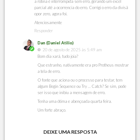
a rotina é interrompida sem erro, gerando um excel
parcial até a ocorrencia do erro. Corrigi o erro da divisã
opor zero, agora foi.
Atenciosamente
Responder
Dan (Daniel Atilio)
20 de agosto de 2025 às 5:49 am
Bom dia xará, tudo joia?
Que estranho, nativamente era pro Protheus mostrar
a tela de erro.
O fonte que aciona ou o processo para testar, tem
algum Begin Sequence ou Try … Catch? Se sim, pode
ser isso que inibiu a mensagem de erro.
Tenha uma ótima e abençoada quarta feira.
Um forte abraço.
DEIXE UMA RESPOSTA