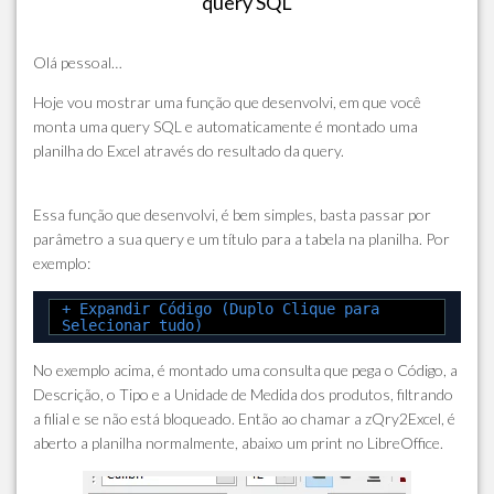
query SQL
Olá pessoal…
Hoje vou mostrar uma função que desenvolvi, em que você
monta uma query SQL e automaticamente é montado uma
planilha do Excel através do resultado da query.
Essa função que desenvolvi, é bem simples, basta passar por
parâmetro a sua query e um título para a tabela na planilha. Por
exemplo:
+ Expandir Código (Duplo Clique para
Selecionar tudo)
No exemplo acima, é montado uma consulta que pega o Código, a
Descrição, o Tipo e a Unidade de Medida dos produtos, filtrando
a filial e se não está bloqueado. Então ao chamar a zQry2Excel, é
aberto a planilha normalmente, abaixo um print no LibreOffice.