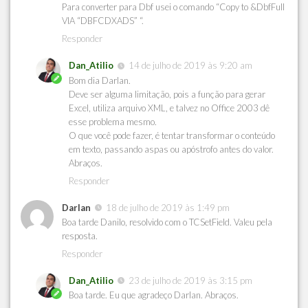
Para converter para Dbf usei o comando “Copy to &DbfFull
VIA “DBFCDXADS” “.
Responder
Dan_Atilio
14 de julho de 2019 às 9:20 am
Bom dia Darlan.
Deve ser alguma limitação, pois a função para gerar
Excel, utiliza arquivo XML, e talvez no Office 2003 dê
esse problema mesmo.
O que você pode fazer, é tentar transformar o conteúdo
em texto, passando aspas ou apóstrofo antes do valor.
Abraços.
Responder
Darlan
18 de julho de 2019 às 1:49 pm
Boa tarde Danilo, resolvido com o TCSetField. Valeu pela
resposta.
Responder
Dan_Atilio
23 de julho de 2019 às 3:15 pm
Boa tarde. Eu que agradeço Darlan. Abraços.