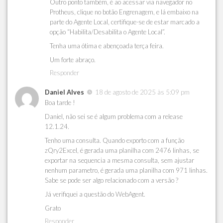
Outro ponto também, é ao acessar via navegador no
Protheus, clique no botão Engrenagem, e lá embaixo na
parte do Agente Local, certifique-se de estar marcado a
opção “Habilita/Desabilita o Agente Local”.
Tenha uma ótima e abençoada terça feira.
Um forte abraço.
Responder
Daniel Alves
18 de agosto de 2025 às 5:09 pm
Boa tarde !
Daniel, não sei se é algum problema com a release
12.1.24.
Tenho uma consulta. Quando exporto com a função
zQry2Excel, é gerada uma planilha com 2476 linhas, se
exportar na sequencia a mesma consulta, sem ajustar
nenhum parametro, é gerada uma planilha com 971 linhas.
Sabe se pode ser algo relacionado com a versão ?
Já verifiquei a questão do WebAgent.
Grato
Responder