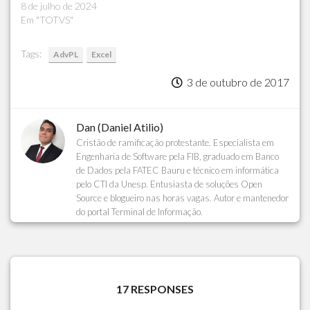
8 de julho de 2024
Em "TOTVS"
Tags:
AdvPL
Excel
3 de outubro de 2017
Dan (Daniel Atilio)
Cristão de ramificação protestante. Especialista em
Engenharia de Software pela FIB, graduado em Banco
de Dados pela FATEC Bauru e técnico em informática
pelo CTI da Unesp. Entusiasta de soluções Open
Source e blogueiro nas horas vagas. Autor e mantenedor
do portal Terminal de Informação.
17 RESPONSES