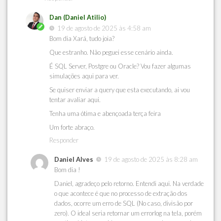
Dan (Daniel Atilio)
19 de agosto de 2025 às 4:58 am
Bom dia Xará, tudo joia?
Que estranho. Não peguei esse cenário ainda.
É SQL Server, Postgre ou Oracle? Vou fazer algumas
simulações aqui para ver.
Se quiser enviar a query que esta executando, ai vou
tentar avaliar aqui.
Tenha uma ótima e abençoada terça feira
Um forte abraço.
Responder
Daniel Alves
19 de agosto de 2025 às 8:28 am
Bom dia !
Daniel, agradeço pelo retorno. Entendi aqui. Na verdade
o que acontece é que no processo de extração dos
dados, ocorre um erro de SQL (No caso, divisão por
zero). O ideal seria retornar um errorlog na tela, porém