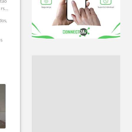
ntão
 rs…
dos,
és