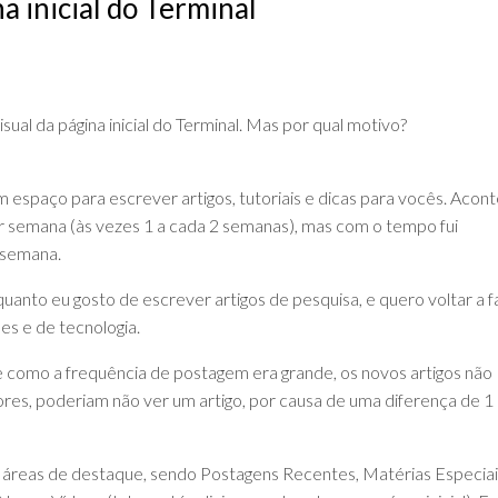
a inicial do Terminal
DE
ADVPL
JAVA
(OVERVIEW)
LINGUAGEM
C
ual da página inicial do Terminal. Mas por qual motivo?
PHP
SQL
 espaço para escrever artigos, tutoriais e dicas para vocês. Acon
SERVER
or semana (às vezes 1 a cada 2 semanas), mas com o tempo fui
 semana.
anto eu gosto de escrever artigos de pesquisa, e quero voltar a f
es e de tecnologia.
e como a frequência de postagem era grande, os novos artigos não
itores, poderiam não ver um artigo, por causa de uma diferença de 1
rias áreas de destaque, sendo Postagens Recentes, Matérias Especiai