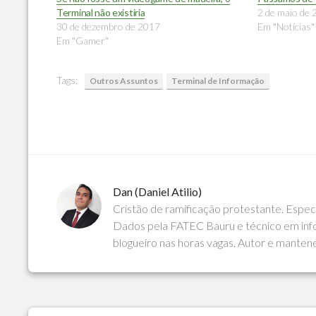
Terminal não existiria
2 de maio de
30 de dezembro de 2017
Em "Notícias"
Em "Gamer"
Tags:
Outros Assuntos
Terminal de Informação
Dan (Daniel Atilio)
Cristão de ramificação protestante. Espe
Dados pela FATEC Bauru e técnico em info
blogueiro nas horas vagas. Autor e manten