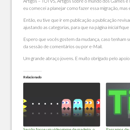
Artigos – TOTVS, Artigos sobre o mundo dos Games e No
eu comecei a planejar como fazer essa migração, mas 
Então, eu tive que ir em publicação a publicação revis
ajustando as categorias, para que na página inicial fiqu
Espero que vocês gostem da mudança, caso tenham su
da sessão de comentários ou por e-Mail.
Um grande abraço jovens. E muito obrigado pelo apoio
Relacionado
Se não fosse um videogame de madeira, o
Passamos de 4