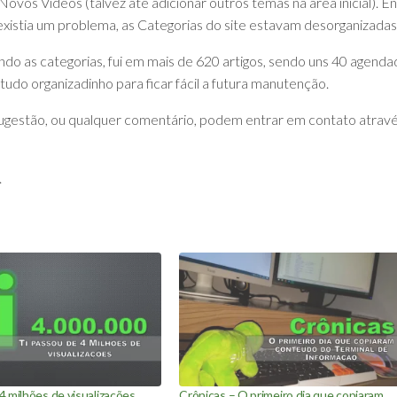
vos Vídeos (talvez até adicionar outros temas na área inicial). E
existia um problema, as Categorias do site estavam desorganizadas
ando as categorias, fui em mais de 620 artigos, sendo uns 40 agenda
e tudo organizadinho para ficar fácil a futura manutenção.
gestão, ou qualquer comentário, podem entrar em contato atrav
.
 milhões de visualizações
Crônicas – O primeiro dia que copiaram