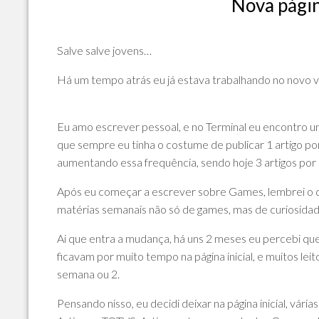
Nova págin
POLÍTICA
DE
PRIVACIDADE
Salve salve jovens…
E
COOKIES
Há um tempo atrás eu já estava trabalhando no novo vis
SOBRE
Eu amo escrever pessoal, e no Terminal eu encontro um
que sempre eu tinha o costume de publicar 1 artigo p
aumentando essa frequência, sendo hoje 3 artigos por
Após eu começar a escrever sobre Games, lembrei o qu
matérias semanais não só de games, mas de curiosidad
Ai que entra a mudança, há uns 2 meses eu percebi qu
ficavam por muito tempo na página inicial, e muitos le
semana ou 2.
Pensando nisso, eu decidi deixar na página inicial, vá