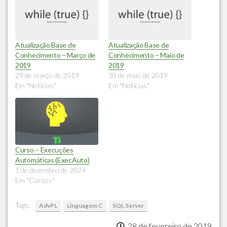
Atualização Base de
Atualização Base de
Conhecimento – Março de
Conhecimento – Maio de
2019
2019
29 de março de 2019
30 de maio de 2019
Em "Notícias"
Em "Notícias"
Curso – Execuções
Automáticas (ExecAuto)
1 de dezembro de 2024
Em "Cursos"
Tags:
AdvPL
Linguagem C
SQL Server
28 de fevereiro de 2019