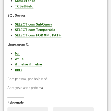
MesExtenso
TCSetField
SQL Server:
SELECT com SubQuery
SELECT com Temporária
SELECT com FOR XML PATH
Linguagem C:
for
while
if … else if … else
gets
Bom pessoal, por hoje é só.
Abraços e até a próxima.
Relacionado