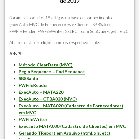
de 2019
Foram adicionados 19 artigos na base de conhecimento
(ExecAuto MVC de Fornecedores e Clientes, SB8Saldo,
FWFileReader, FWFileWriter, SELECT com SubQuery, gets, etc).
Abaixo a lista de adições com os respectivos links:
AdvPL:
Método ClearData (MVC)
Begin Sequence … End Sequence
SB8Saldo
FWFileReader
ExecAuto – MATA220
ExecAuto – CTBA020 (MVC)
ExecAuto – MATA020 (Cadastro de Fornecedores)
em MVC
FWFileWriter
Execauto MATA030 (Cadastro de Clientes) em MVC
Gerando TReport em Arquivo (html, xls, etc)