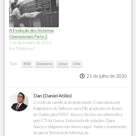
A Evolução dos Sistemas
Operacionais Parte 2
7 de dezembro de 2012
Em "Matérias"
Tags:
BSD
Daemons
Linux
Unix
21 de julho de 2020
Dan (Daniel Atilio)
Cristão de ramificação protestante. Especialista em
Engenharia de Software pela FIB, graduado em Banco
de Dados pela FATEC Bauru e técnico em informática
pelo CTI da Unesp. Entusiasta de soluções Open
Source e blogueiro nas horas vagas. Autor e mantenedor
do portal Terminal de Informação.