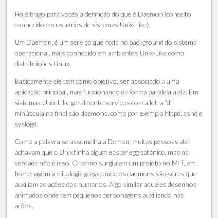
Hoje trago para vocês a definição do que é Daemon (conceito
conhecido em usuários de sistemas Unix-Like).
Um Daemon, é um serviço que roda no background do sistema
operacional, mais conhecido em ambientes Unix-Like como
distribuições Linux.
Basicamente ele tem como objetivo, ser associado a uma
aplicação principal, mas funcionando de forma paralela a ela. Em
sistemas Unix-Like geralmente serviços com a letra “d”
minúscula no final são daemons, como por exemplo httpd, sshd e
syslogd.
Como a palavra se assemelha a Demon, muitas pessoas até
achavam que o Unix tinha algum easter egg satânico, mas na
verdade não é isso. O termo surgiu em um projeto no MIT, em
homenagem a mitologia grega, onde os daemons são seres que
auxiliam as ações dos humanos. Algo similar aqueles desenhos
animados onde tem pequenos personagens auxiliando nas
ações.