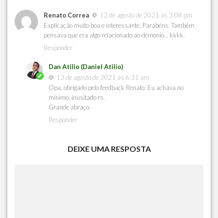
Renato Correa
12 de agosto de 2021 às 3:08 pm
Explicação muito boa e interessante, Parabéns. Também
pensava que era algo relacionado ao demonio… kkkk.
Responder
Dan Atilio (Daniel Atilio)
13 de agosto de 2021 às 6:31 am
Opa, obrigado pelo feedback Renato. Eu achava no
mínimo, inusitado rs.
Grande abraço.
Responder
DEIXE UMA RESPOSTA