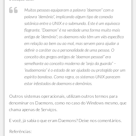
Muitas pessoas equiparam a palavra “daemon” com a
palavra “demônio”, implicando algum tipo de conexão
satânica entre o UNIX e o submundo. Este é um equívoco
flagrante. “Daemon” é na verdade uma forma muito mais
antiga de “demônio”; os daemons não têm um viés específico
em relação ao bem ou ao mal, mas servem para ajudar a
definir o caráter ou a personalidade de uma pessoa. O
conceito dos gregos antigos de “daemon pessoal” era
semelhante ao conceito moderno de “anjo da guarda” –
“eudaemonia” é o estado de ser ajudado ou protegido por um
espírito bondoso. Como regra, os sistemas UNIX parecem
estar infestados de daemons e demônios.
Outros sistemas operacionais, utilizam outros termos para
denominar os Daemons, como no caso do Windows mesmo, que
chama apenas de Serviços.
E você, já sabia o que eram Daemons? Deixe nos comentários.
Referências: