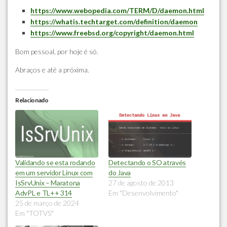
https://www.webopedia.com/TERM/D/daemon.html
https://whatis.techtarget.com/definition/daemon
https://www.freebsd.org/copyright/daemon.html
Bom pessoal, por hoje é só.
Abraços e até a próxima.
Relacionado
Validando se esta rodando
Detectando o SO através
em um servidor Linux com
do Java
IsSrvUnix – Maratona
27 de agosto de 2013
AdvPL e TL++ 314
Em "Desenvolvimento"
25 de março de 2024
Em "TOTVS"