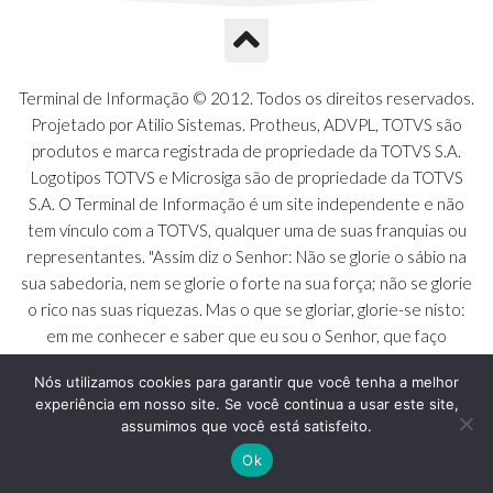
Terminal de Informação © 2012. Todos os direitos reservados.
Projetado por Atilio Sistemas. Protheus, ADVPL, TOTVS são
produtos e marca registrada de propriedade da TOTVS S.A.
Logotipos TOTVS e Microsiga são de propriedade da TOTVS
S.A. O Terminal de Informação é um site independente e não
tem vínculo com a TOTVS, qualquer uma de suas franquias ou
representantes. "Assim diz o Senhor: Não se glorie o sábio na
sua sabedoria, nem se glorie o forte na sua força; não se glorie
o rico nas suas riquezas. Mas o que se gloriar, glorie-se nisto:
em me conhecer e saber que eu sou o Senhor, que faço
beneficência, juízo e justiça na terra [...]" - Jeremias 9:23 a 24
Nós utilizamos cookies para garantir que você tenha a melhor
experiência em nosso site. Se você continua a usar este site,
assumimos que você está satisfeito.
Ok