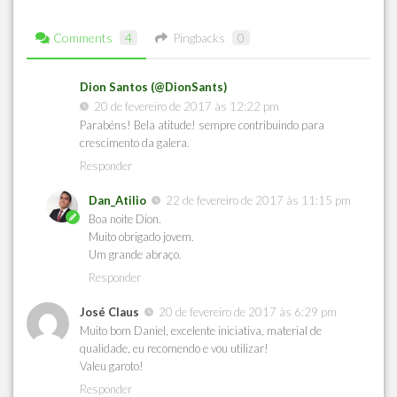
Comments
4
Pingbacks
0
Dion Santos (@DionSants)
20 de fevereiro de 2017 às 12:22 pm
Parabéns! Bela atitude! sempre contribuindo para
crescimento da galera.
Responder
Dan_Atilio
22 de fevereiro de 2017 às 11:15 pm
Boa noite Dion.
Muito obrigado jovem.
Um grande abraço.
Responder
José Claus
20 de fevereiro de 2017 às 6:29 pm
Muito bom Daniel, excelente iniciativa, material de
qualidade, eu recomendo e vou utilizar!
Valeu garoto!
Responder