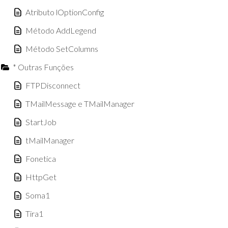
Atributo lOptionConfig
Método AddLegend
Método SetColumns
* Outras Funções
FTPDisconnect
TMailMessage e TMailManager
StartJob
tMailManager
Fonetica
HttpGet
Soma1
Tira1