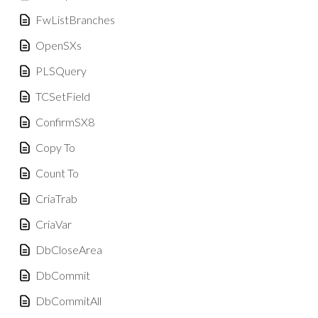
FwListBranches
OpenSXs
PLSQuery
TCSetField
ConfirmSX8
Copy To
Count To
CriaTrab
CriaVar
DbCloseArea
DbCommit
DbCommitAll