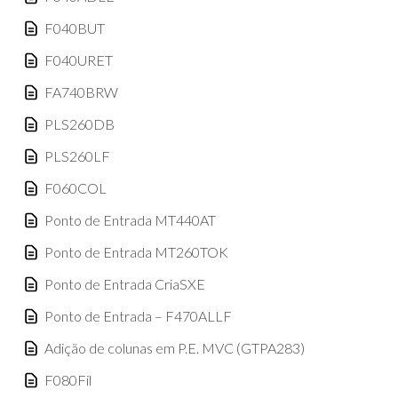
F040BUT
F040URET
FA740BRW
PLS260DB
PLS260LF
F060COL
Ponto de Entrada MT440AT
Ponto de Entrada MT260TOK
Ponto de Entrada CriaSXE
Ponto de Entrada – F470ALLF
Adição de colunas em P.E. MVC (GTPA283)
F080Fil