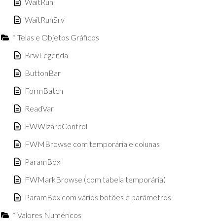
WaitRun
WaitRunSrv
* Telas e Objetos Gráficos
BrwLegenda
ButtonBar
FormBatch
ReadVar
FWWizardControl
FWMBrowse com temporária e colunas
ParamBox
FWMarkBrowse (com tabela temporária)
ParamBox com vários botões e parâmetros
* Valores Numéricos