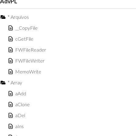
AdvPL
* Arquivos
__CopyFile
cGetFile
FWFileReader
FWFileWriter
MemoWrite
* Array
aAdd
aClone
aDel
aIns