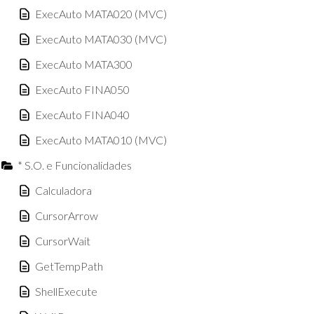
ExecAuto MATA020 (MVC)
ExecAuto MATA030 (MVC)
ExecAuto MATA300
ExecAuto FINA050
ExecAuto FINA040
ExecAuto MATA010 (MVC)
* S.O. e Funcionalidades
Calculadora
CursorArrow
CursorWait
GetTempPath
ShellExecute