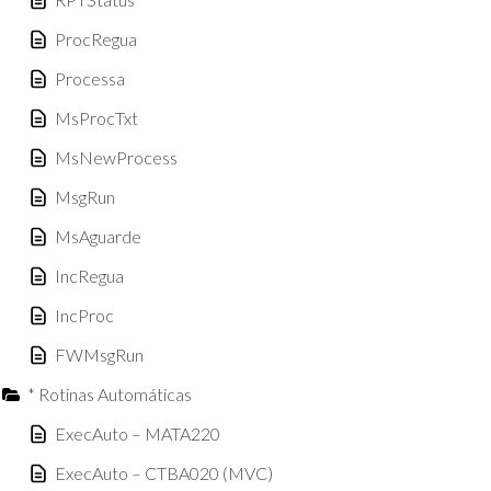
ProcRegua
Processa
MsProcTxt
MsNewProcess
MsgRun
MsAguarde
IncRegua
IncProc
FWMsgRun
* Rotinas Automáticas
ExecAuto – MATA220
ExecAuto – CTBA020 (MVC)