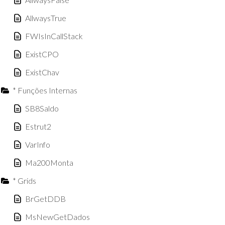
AllwaysTrue
FWIsInCallStack
ExistCPO
ExistChav
* Funções Internas
SB8Saldo
Estrut2
VarInfo
Ma200Monta
* Grids
BrGetDDB
MsNewGetDados