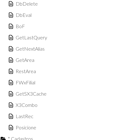
DbDelete
DbEval
BoF
GetLastQuery
GetNextAlias
GetArea
RestArea
FWxFilial
GetSX3Cache
X3Combo
LastRec
Posicione
* Cadastros