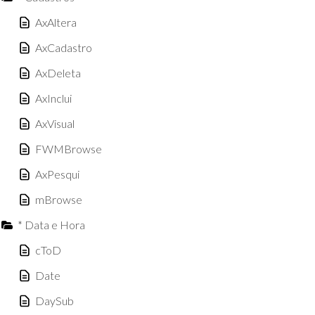
AxAltera
AxCadastro
AxDeleta
AxInclui
AxVisual
FWMBrowse
AxPesqui
mBrowse
* Data e Hora
cToD
Date
DaySub