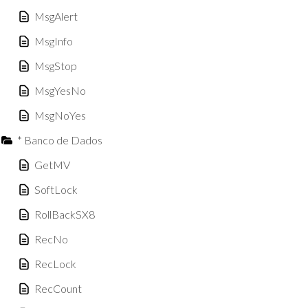
MsgAlert
MsgInfo
MsgStop
MsgYesNo
MsgNoYes
* Banco de Dados
GetMV
SoftLock
RollBackSX8
RecNo
RecLock
RecCount