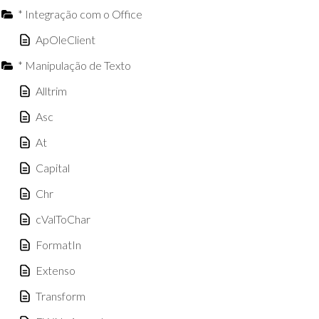
* Integração com o Office
ApOleClient
* Manipulação de Texto
Alltrim
Asc
At
Capital
Chr
cValToChar
FormatIn
Extenso
Transform