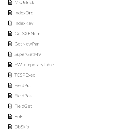
MsUnlock
IndexOrd
IndexKey
GetSXENum
GetNewPar
SuperGetMV
FWTemporaryTable
TCSPExec
FieldPut
FieldPos
FieldGet
EoF
DbSkip