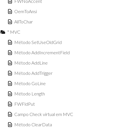
FWNoAccent
OemToAnsi
AllToChar
* MVC
Método SetUseOldGrid
Método AddIncrementField
Método AddLine
Método AddTrigger
Método GoLine
Método Length
FWFldPut
Campo Check virtual em MVC
Método ClearData