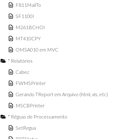
F811MailTo
SF1100I
M261BCHOI
MT410CPY
OMSA010 em MVC
* Relatórios
Cabec
FWMSPrinter
Gerando TReport em Arquivo (html, xls, etc)
MSCBPrinter
* Réguas de Processamento
SetRegua
RPTStatus