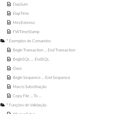
DaySum
ElapTime
MesExtenso
FWTimeStamp
* Exemplos de Comandos
Begin Transaction … End Transaction
BeginSQL … EndSQL
Class
Begin Sequence … End Sequence
Macro Substituição
Copy File … To …
* Funções de Validação
AllwaysFalse