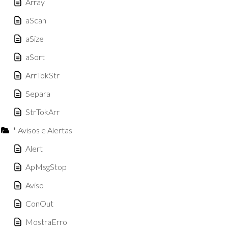
Array
aScan
aSize
aSort
ArrTokStr
Separa
StrTokArr
* Avisos e Alertas
Alert
ApMsgStop
Aviso
ConOut
MostraErro