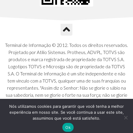
Terminal de Informação © 2012. Todos os direitos reservados.
Projetado por Atilio Sistemas. Protheus, ADVPL, TOTVS são
produtos e marca registrada de propriedade da TOTVS S.A.
Logotipos TOTVS e Microsiga são de propriedade da TOTVS
S.A. O Terminal de Informação é um site independente e não
tem vínculo com a TOTVS, qualquer uma de suas franquias ou
representantes. "Assim diz o Senhor: Não se glorie o sábio na
sua sabedoria, nem se glorie o forte na sua força; não se glorie
o rico nas suas riquezas. Mas o que se gloriar, glorie-se nisto:
Nós utilizamos cookies para garantir que você tenha a melhor
em me conhecer e saber que eu sou o Senhor, que faço
experiência em nosso site. Se você continua a usar este site,
beneficência, juízo e justiça na terra [...]" - Jeremias 9:23 a 24
assumimos que você está satisfeito.
Ok