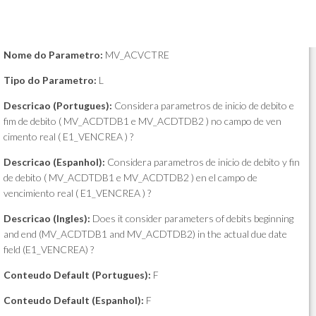
Nome do Parametro:
MV_ACVCTRE
Tipo do Parametro:
L
Descricao (Portugues):
Considera parametros de inicio de debito e
fim de debito ( MV_ACDTDB1 e MV_ACDTDB2 ) no campo de ven
cimento real ( E1_VENCREA ) ?
Descricao (Espanhol):
Considera parametros de inicio de debito y fin
de debito ( MV_ACDTDB1 e MV_ACDTDB2 ) en el campo de
vencimiento real ( E1_VENCREA ) ?
Descricao (Ingles):
Does it consider parameters of debits beginning
and end (MV_ACDTDB1 and MV_ACDTDB2) in the actual due date
field (E1_VENCREA) ?
Conteudo Default (Portugues):
F
Conteudo Default (Espanhol):
F