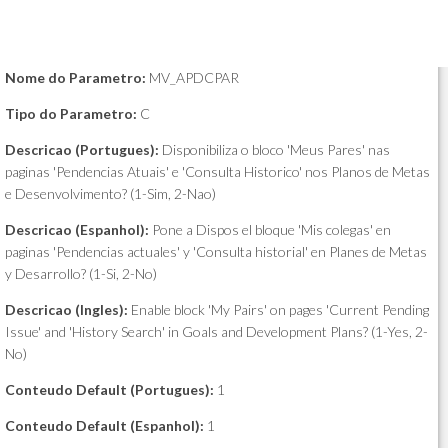
Nome do Parametro:
MV_APDCPAR
Tipo do Parametro:
C
Descricao (Portugues):
Disponibiliza o bloco 'Meus Pares' nas
paginas 'Pendencias Atuais' e 'Consulta Historico' nos Planos de Metas
e Desenvolvimento? (1-Sim, 2-Nao)
Descricao (Espanhol):
Pone a Dispos el bloque 'Mis colegas' en
paginas 'Pendencias actuales' y 'Consulta historial' en Planes de Metas
y Desarrollo? (1-Si, 2-No)
Descricao (Ingles):
Enable block 'My Pairs' on pages 'Current Pending
Issue' and 'History Search' in Goals and Development Plans? (1-Yes, 2-
No)
Conteudo Default (Portugues):
1
Conteudo Default (Espanhol):
1