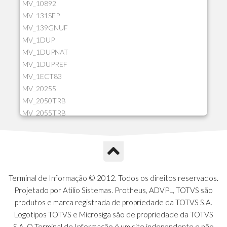
MV_10892
MV_131SEP
MV_139GNUF
MV_1DUP
MV_1DUPNAT
MV_1DUPREF
MV_1ECT83
MV_20255
MV_2050TRB
MV_2055TRB
MV_205HIST
MV_2DCT83
MV_2DUPNAT
MV_2DUPREF
MV_2GNOINC
Terminal de Informação © 2012. Todos os direitos reservados.
MV_320SLD
Projetado por Atilio Sistemas. Protheus, ADVPL, TOTVS são
MV_325PMDA
produtos e marca registrada de propriedade da TOTVS S.A.
MV_330ATCM
Logotipos TOTVS e Microsiga são de propriedade da TOTVS
MV_340LOCK
S.A. O Terminal de Informação é um site independente e não