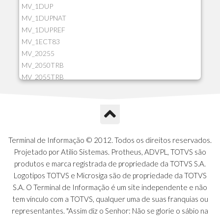
MV_1DUP
MV_1DUPNAT
MV_1DUPREF
MV_1ECT83
MV_20255
MV_2050TRB
MV_2055TRB
MV_205HIST
MV_2DCT83
MV_2DUPNAT
MV_2DUPREF
MV_2GNOINC
Terminal de Informação © 2012. Todos os direitos reservados.
MV_320SLD
Projetado por Atilio Sistemas. Protheus, ADVPL, TOTVS são
MV_325PMDA
produtos e marca registrada de propriedade da TOTVS S.A.
MV_330ATCM
Logotipos TOTVS e Microsiga são de propriedade da TOTVS
MV_340LOCK
S.A. O Terminal de Informação é um site independente e não
MV_3DUPREF
tem vínculo com a TOTVS, qualquer uma de suas franquias ou
MV_5CLIFOR
representantes. "Assim diz o Senhor: Não se glorie o sábio na
MV_74ITEM