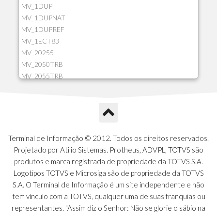
MV_1DUP
MV_1DUPNAT
MV_1DUPREF
MV_1ECT83
MV_20255
MV_2050TRB
MV_2055TRB
MV_205HIST
MV_2DCT83
MV_2DUPNAT
MV_2DUPREF
MV_2GNOINC
Terminal de Informação © 2012. Todos os direitos reservados.
MV_320SLD
Projetado por Atilio Sistemas. Protheus, ADVPL, TOTVS são
MV_325PMDA
produtos e marca registrada de propriedade da TOTVS S.A.
MV_330ATCM
Logotipos TOTVS e Microsiga são de propriedade da TOTVS
MV_340LOCK
S.A. O Terminal de Informação é um site independente e não
MV_3DUPREF
tem vínculo com a TOTVS, qualquer uma de suas franquias ou
MV_5CLIFOR
representantes. "Assim diz o Senhor: Não se glorie o sábio na
MV_74ITEM