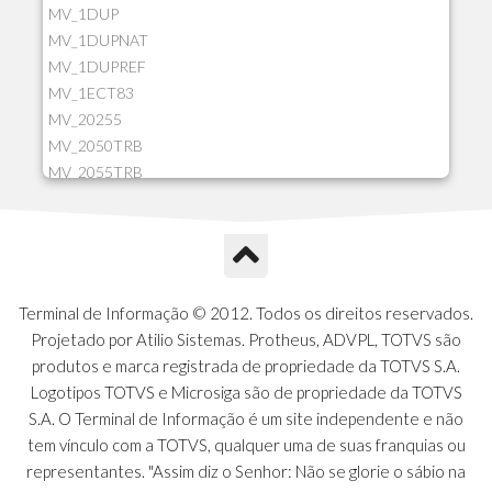
MV_1DUP
MV_1DUPNAT
MV_1DUPREF
MV_1ECT83
MV_20255
MV_2050TRB
MV_2055TRB
MV_205HIST
MV_2DCT83
MV_2DUPNAT
MV_2DUPREF
MV_2GNOINC
Terminal de Informação © 2012. Todos os direitos reservados.
MV_320SLD
Projetado por Atilio Sistemas. Protheus, ADVPL, TOTVS são
MV_325PMDA
produtos e marca registrada de propriedade da TOTVS S.A.
MV_330ATCM
Logotipos TOTVS e Microsiga são de propriedade da TOTVS
MV_340LOCK
S.A. O Terminal de Informação é um site independente e não
MV_3DUPREF
tem vínculo com a TOTVS, qualquer uma de suas franquias ou
MV_5CLIFOR
representantes. "Assim diz o Senhor: Não se glorie o sábio na
MV_74ITEM