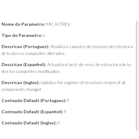
Nome do Parametro:
MV_ALTREV
Tipo do Parametro:
L
Descricao (Portugues):
Atualiza o cadastro de revisoes de estrutura
de to dos os compontes alterados.
Descricao (Espanhol):
Actualiza el arch. de revis. de estructura de to
dos los compontes modificados.
Descricao (Ingles):
Updates the register of structure review of all
components changed.
Conteudo Default (Portugues):
F
Conteudo Default (Espanhol):
F
Conteudo Default (Ingles):
F