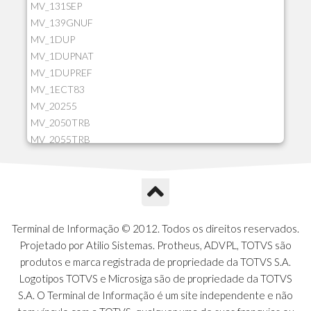
MV_131SEP
MV_139GNUF
MV_1DUP
MV_1DUPNAT
MV_1DUPREF
MV_1ECT83
MV_20255
MV_2050TRB
MV_2055TRB
MV_205HIST
MV_2DCT83
MV_2DUPNAT
MV_2DUPREF
MV_2GNOINC
Terminal de Informação © 2012. Todos os direitos reservados.
MV_320SLD
Projetado por Atilio Sistemas. Protheus, ADVPL, TOTVS são
MV_325PMDA
produtos e marca registrada de propriedade da TOTVS S.A.
MV_330ATCM
Logotipos TOTVS e Microsiga são de propriedade da TOTVS
MV_340LOCK
S.A. O Terminal de Informação é um site independente e não
MV_3DUPREF