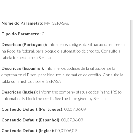
Nome do Parametro:
MV_SERASA6
Tipo do Parametro:
C
Descricao (Portugues):
Informe os codigos da situacao da empresa
na Recei ta federal, para bloqueio automatico de credito. Consulte a
tabela fornecida pela Serasa
Descricao (Espanhol):
Informe los codigos de la situacion de la
empresa en el Fisco, para bloqueo automatico de credito. Consulte la
tabla suministrada por el SERASA
Descricao (Ingles):
Inform the company status codes in the IRS to
automatically block the credit. See the table given by Serasa.
Conteudo Default (Portugues):
00,07,06,09
Conteudo Default (Espanhol):
00,07,06,09
Conteudo Default (Ingles):
00,07,06,09