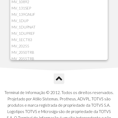
MV_10892
MV_131SEP
MV_139GNUF
MV_1DUP
MV_1DUPNAT
MV_1DUPREF
MV_1ECT83
MV_20255
MV_2050TRB
MV_2055TRB
MV_205HIST
MV_2DCT83
MV_2DUPNAT
MV_2DUPREF
MV_2GNOINC
Terminal de Informação © 2012. Todos os direitos reservados.
MV_320SLD
Projetado por Atilio Sistemas. Protheus, ADVPL, TOTVS são
MV_325PMDA
produtos e marca registrada de propriedade da TOTVS S.A.
MV_330ATCM
Logotipos TOTVS e Microsiga são de propriedade da TOTVS
MV_340LOCK
S.A. O Terminal de Informação é um site independente e não