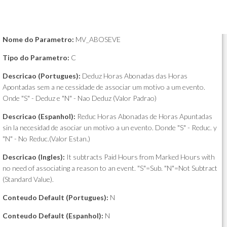
Nome do Parametro:
MV_ABOSEVE
Tipo do Parametro:
C
Descricao (Portugues):
Deduz Horas Abonadas das Horas
Apontadas sem a ne cessidade de associar um motivo a um evento.
Onde "S" - Deduz e "N" - Nao Deduz (Valor Padrao)
Descricao (Espanhol):
Reduc Horas Abonadas de Horas Apuntadas
sin la necesidad de asociar un motivo a un evento. Donde "S" - Reduc. y
"N" - No Reduc.(Valor Estan.)
Descricao (Ingles):
It subtracts Paid Hours from Marked Hours with
no need of associating a reason to an event. "S"=Sub. "N"=Not Subtract
(Standard Value).
Conteudo Default (Portugues):
N
Conteudo Default (Espanhol):
N