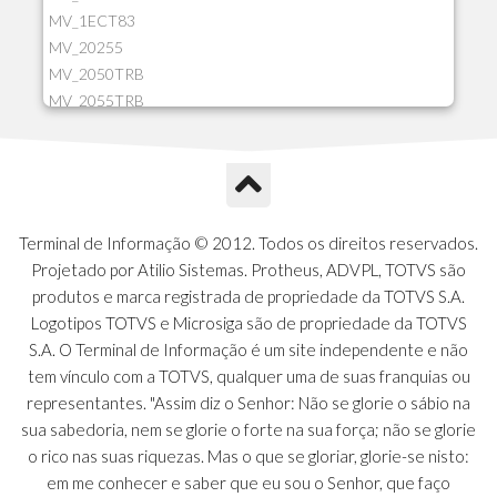
MV_1ECT83
MV_20255
MV_2050TRB
MV_2055TRB
MV_205HIST
MV_2DCT83
MV_2DUPNAT
MV_2DUPREF
MV_2GNOINC
Terminal de Informação © 2012. Todos os direitos reservados.
MV_320SLD
Projetado por Atilio Sistemas. Protheus, ADVPL, TOTVS são
MV_325PMDA
produtos e marca registrada de propriedade da TOTVS S.A.
MV_330ATCM
Logotipos TOTVS e Microsiga são de propriedade da TOTVS
MV_340LOCK
S.A. O Terminal de Informação é um site independente e não
MV_3DUPREF
tem vínculo com a TOTVS, qualquer uma de suas franquias ou
MV_5CLIFOR
representantes. "Assim diz o Senhor: Não se glorie o sábio na
MV_74ITEM
sua sabedoria, nem se glorie o forte na sua força; não se glorie
MV_817EMAI
o rico nas suas riquezas. Mas o que se gloriar, glorie-se nisto:
MV_88CORTE
em me conhecer e saber que eu sou o Senhor, que faço