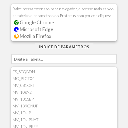
Baixe nossa extensao para navegador, e acesse mais rapido
as tabelas e parametros do Protheus com poucos cliques:
Google Chrome
Microsoft Edge
Mozilla Firefox
INDICE DE PARAMETROS
ES_SEQBDN
MC_PLCT04
MV_081CRI
MV_10892
MV_131SEP
MV_139GNUF
MV_1DUP
MV_1DUPNAT
MV_1DUPREF