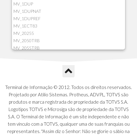
MV_1DUP
MV_1DUPNAT
MV_1DUPREF
MV_1ECT83
MV_20255
MV_2050TRB
MV_2055TRB
MV_205HIST
MV_2DCT83
MV_2DUPNAT
MV_2DUPREF
MV_2GNOINC
Terminal de Informação © 2012. Todos os direitos reservados.
MV_320SLD
Projetado por Atilio Sistemas. Protheus, ADVPL, TOTVS são
MV_325PMDA
produtos e marca registrada de propriedade da TOTVS S.A.
MV_330ATCM
Logotipos TOTVS e Microsiga são de propriedade da TOTVS
MV_340LOCK
S.A. O Terminal de Informação é um site independente e não
MV_3DUPREF
tem vínculo com a TOTVS, qualquer uma de suas franquias ou
MV_5CLIFOR
representantes. "Assim diz o Senhor: Não se glorie o sábio na
MV_74ITEM