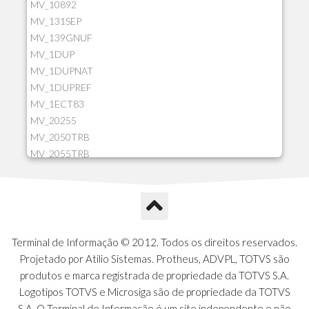
MV_10892
MV_131SEP
MV_139GNUF
MV_1DUP
MV_1DUPNAT
MV_1DUPREF
MV_1ECT83
MV_20255
MV_2050TRB
MV_2055TRB
MV_205HIST
MV_2DCT83
MV_2DUPNAT
MV_2DUPREF
MV_2GNOINC
Terminal de Informação © 2012. Todos os direitos reservados.
MV_320SLD
Projetado por Atilio Sistemas. Protheus, ADVPL, TOTVS são
MV_325PMDA
produtos e marca registrada de propriedade da TOTVS S.A.
MV_330ATCM
Logotipos TOTVS e Microsiga são de propriedade da TOTVS
MV_340LOCK
S.A. O Terminal de Informação é um site independente e não