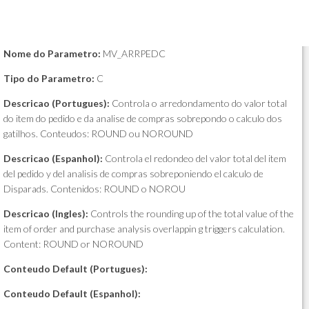
Nome do Parametro:
MV_ARRPEDC
Tipo do Parametro:
C
Descricao (Portugues):
Controla o arredondamento do valor total
do item do pedido e da analise de compras sobrepondo o calculo dos
gatilhos. Conteudos: ROUND ou NOROUND
Descricao (Espanhol):
Controla el redondeo del valor total del item
del pedido y del analisis de compras sobreponiendo el calculo de
Disparads. Contenidos: ROUND o NOROU
Descricao (Ingles):
Controls the rounding up of the total value of the
item of order and purchase analysis overlappin g triggers calculation.
Content: ROUND or NOROUND
Conteudo Default (Portugues):
Conteudo Default (Espanhol):