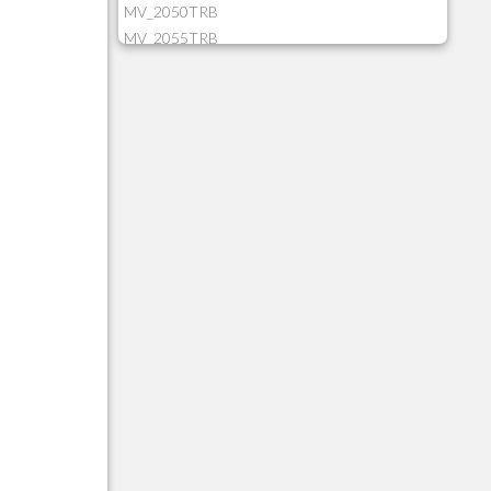
MV_2050TRB
MV_2055TRB
MV_205HIST
MV_2DCT83
MV_2DUPNAT
MV_2DUPREF
MV_2GNOINC
MV_320SLD
MV_325PMDA
MV_330ATCM
MV_340LOCK
MV_3DUPREF
MV_5CLIFOR
MV_74ITEM
MV_817EMAI
MV_88CORTE
MV_88MGNC
MV_88MINEI
MV_88PERD