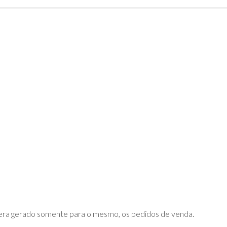
DE
ADVPL
JAVA
(OVERVIEW)
LINGUAGEM
C
PHP
SQL
SERVER
sera gerado somente para o mesmo, os pedidos de venda.