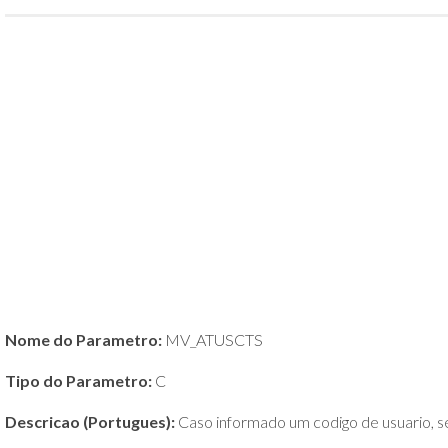
POLÍTICA
DE
PRIVACIDADE
E
COOKIES
SOBRE
Nome do Parametro:
MV_ATUSCTS
Tipo do Parametro:
C
Descricao (Portugues):
Caso informado um codigo de usuario, 