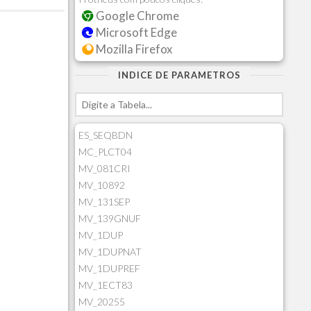
Google Chrome
Microsoft Edge
Mozilla Firefox
INDICE DE PARAMETROS
ES_SEQBDN
MC_PLCT04
MV_081CRI
MV_10892
MV_131SEP
MV_139GNUF
MV_1DUP
MV_1DUPNAT
MV_1DUPREF
MV_1ECT83
MV_20255