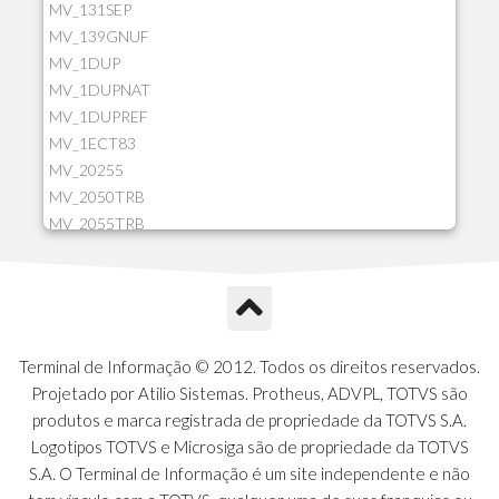
MV_131SEP
MV_139GNUF
MV_1DUP
MV_1DUPNAT
MV_1DUPREF
MV_1ECT83
MV_20255
MV_2050TRB
MV_2055TRB
MV_205HIST
MV_2DCT83
MV_2DUPNAT
MV_2DUPREF
MV_2GNOINC
Terminal de Informação © 2012. Todos os direitos reservados.
MV_320SLD
Projetado por Atilio Sistemas. Protheus, ADVPL, TOTVS são
MV_325PMDA
produtos e marca registrada de propriedade da TOTVS S.A.
MV_330ATCM
Logotipos TOTVS e Microsiga são de propriedade da TOTVS
MV_340LOCK
S.A. O Terminal de Informação é um site independente e não
MV_3DUPREF