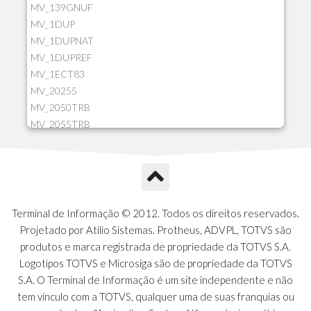
MV_139GNUF
MV_1DUP
MV_1DUPNAT
MV_1DUPREF
MV_1ECT83
MV_20255
MV_2050TRB
MV_2055TRB
MV_205HIST
MV_2DCT83
MV_2DUPNAT
MV_2DUPREF
MV_2GNOINC
Terminal de Informação © 2012. Todos os direitos reservados.
MV_320SLD
Projetado por Atilio Sistemas. Protheus, ADVPL, TOTVS são
MV_325PMDA
produtos e marca registrada de propriedade da TOTVS S.A.
MV_330ATCM
Logotipos TOTVS e Microsiga são de propriedade da TOTVS
MV_340LOCK
S.A. O Terminal de Informação é um site independente e não
MV_3DUPREF
tem vínculo com a TOTVS, qualquer uma de suas franquias ou
MV_5CLIFOR