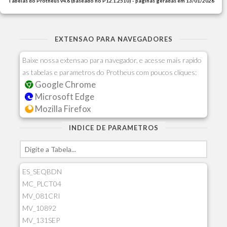
Tabelas do Protheus v4.6 (baseado no P12.1.2510) - paginas geradas em 13/01/2026
EXTENSAO PARA NAVEGADORES
Baixe nossa extensao para navegador, e acesse mais rapido
as tabelas e parametros do Protheus com poucos cliques:
Google Chrome
Microsoft Edge
Mozilla Firefox
INDICE DE PARAMETROS
ES_SEQBDN
MC_PLCT04
MV_081CRI
MV_10892
MV_131SEP