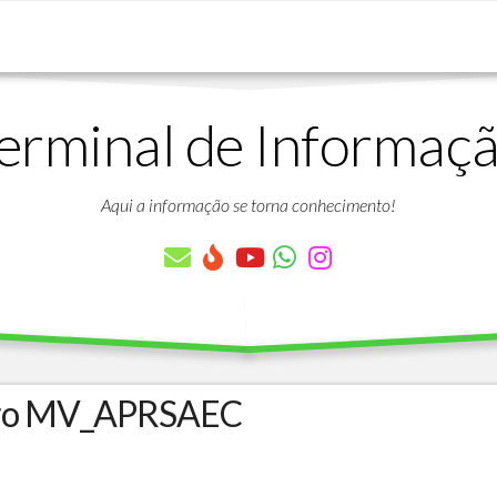
erminal de Informaç
DOWNLOADS
LISTA
DE
Aqui a informação se torna conhecimento!
ARTIGOS
LISTA
DE
PARÂMETROS
TABELAS
DO
PROTHEUS
ro MV_APRSAEC
VÍDEO
BANCO
AULAS
DE
GRATUITAS
DADOS