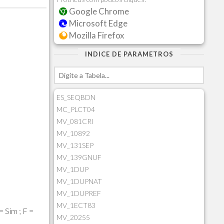
Google Chrome
Microsoft Edge
Mozilla Firefox
INDICE DE PARAMETROS
ES_SEQBDN
MC_PLCT04
MV_081CRI
MV_10892
MV_131SEP
MV_139GNUF
MV_1DUP
MV_1DUPNAT
MV_1DUPREF
MV_1ECT83
 Sim ; F =
MV_20255