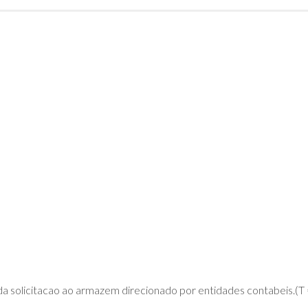
DE
ADVPL
JAVA
(OVERVIEW)
LINGUAGEM
C
PHP
SQL
SERVER
da solicitacao ao armazem direcionado por entidades contabeis.(T =