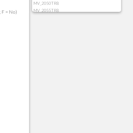
MV_2050TRB
MV_2055TRB
; F = No)
MV_205HIST
MV_2DCT83
MV_2DUPNAT
MV_2DUPREF
MV_2GNOINC
MV_320SLD
MV_325PMDA
MV_330ATCM
MV_340LOCK
MV_3DUPREF
MV_5CLIFOR
MV_74ITEM
MV_817EMAI
MV_88CORTE
MV_88MGNC
MV_88MINEI
MV_88PERD