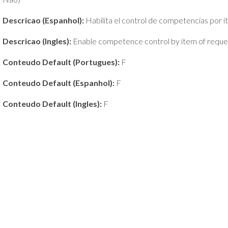
Descricao (Espanhol):
Habilita el control de competencias por it
Descricao (Ingles):
Enable competence control by item of request
Conteudo Default (Portugues):
F
Conteudo Default (Espanhol):
F
Conteudo Default (Ingles):
F