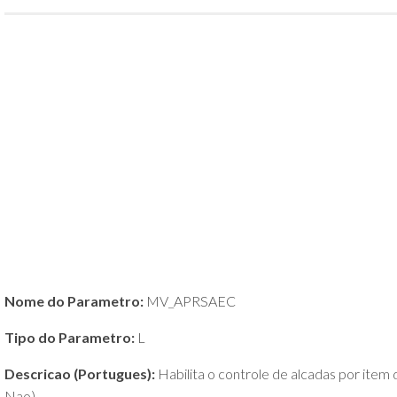
POLÍTICA
DE
PRIVACIDADE
E
COOKIES
SOBRE
Nome do Parametro:
MV_APRSAEC
Tipo do Parametro:
L
Descricao (Portugues):
Habilita o controle de alcadas por item 
Nao)