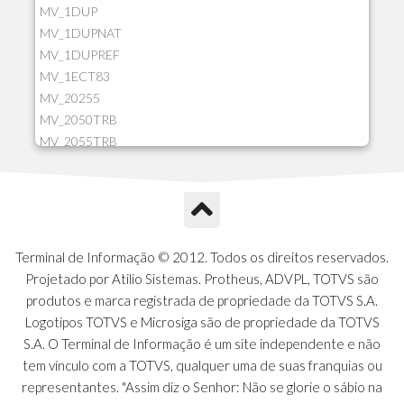
MV_1DUP
MV_1DUPNAT
MV_1DUPREF
MV_1ECT83
MV_20255
MV_2050TRB
MV_2055TRB
MV_205HIST
MV_2DCT83
MV_2DUPNAT
MV_2DUPREF
MV_2GNOINC
Terminal de Informação © 2012. Todos os direitos reservados.
MV_320SLD
Projetado por Atilio Sistemas. Protheus, ADVPL, TOTVS são
MV_325PMDA
produtos e marca registrada de propriedade da TOTVS S.A.
MV_330ATCM
Logotipos TOTVS e Microsiga são de propriedade da TOTVS
MV_340LOCK
S.A. O Terminal de Informação é um site independente e não
MV_3DUPREF
tem vínculo com a TOTVS, qualquer uma de suas franquias ou
MV_5CLIFOR
representantes. "Assim diz o Senhor: Não se glorie o sábio na
MV_74ITEM