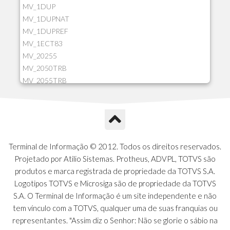
MV_1DUP
MV_1DUPNAT
MV_1DUPREF
MV_1ECT83
MV_20255
MV_2050TRB
MV_2055TRB
MV_205HIST
MV_2DCT83
MV_2DUPNAT
MV_2DUPREF
MV_2GNOINC
Terminal de Informação © 2012. Todos os direitos reservados.
MV_320SLD
Projetado por Atilio Sistemas. Protheus, ADVPL, TOTVS são
MV_325PMDA
produtos e marca registrada de propriedade da TOTVS S.A.
MV_330ATCM
Logotipos TOTVS e Microsiga são de propriedade da TOTVS
MV_340LOCK
S.A. O Terminal de Informação é um site independente e não
MV_3DUPREF
tem vínculo com a TOTVS, qualquer uma de suas franquias ou
MV_5CLIFOR
representantes. "Assim diz o Senhor: Não se glorie o sábio na
MV_74ITEM