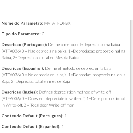
Nome do Parametro:
MV_ATFDPBX
Tipo do Parametro:
C
Descricao (Portugues):
Define o metodo de depreciacao na baixa
(ATFA036) 0 = Nao deprecia na baixa, 1=Depreciacao proporcio nal na
Baixa, 2=Depreciacao total no Mes da Baixa
Descricao (Espanhol):
Define el metodo de deprec. en la baja
(ATFA036) 0 = No deprecia en la baja, 1=Depreciac. proporcio nal en la
Baja, 2=Depreciac.total en mes de Baja
Descricao (Ingles):
Defines depreciation method of write-off
(ATFA036) 0 = Does not depreciate in write-off, 1=Depr propo rtional
in Write-off, 2 = Total depr Write-off mon
Conteudo Default (Portugues):
1
Conteudo Default (Espanhol):
1