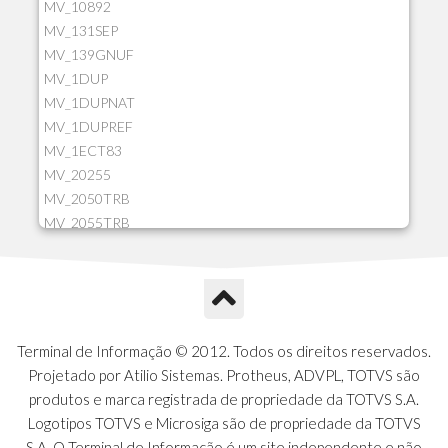
MV_10892
MV_131SEP
MV_139GNUF
MV_1DUP
MV_1DUPNAT
MV_1DUPREF
MV_1ECT83
MV_20255
MV_2050TRB
MV_2055TRB
MV_205HIST
MV_2DCT83
MV_2DUPNAT
MV_2DUPREF
MV_2GNOINC
Terminal de Informação © 2012. Todos os direitos reservados.
MV_320SLD
Projetado por Atilio Sistemas. Protheus, ADVPL, TOTVS são
MV_325PMDA
produtos e marca registrada de propriedade da TOTVS S.A.
MV_330ATCM
Logotipos TOTVS e Microsiga são de propriedade da TOTVS
MV_340LOCK
S.A. O Terminal de Informação é um site independente e não