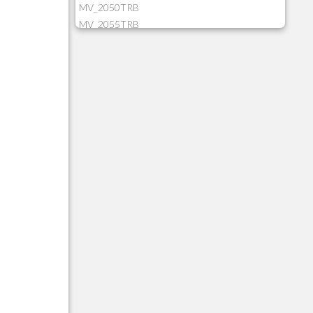
MV_2050TRB
MV_2055TRB
MV_205HIST
MV_2DCT83
MV_2DUPNAT
MV_2DUPREF
MV_2GNOINC
MV_320SLD
MV_325PMDA
MV_330ATCM
MV_340LOCK
MV_3DUPREF
MV_5CLIFOR
MV_74ITEM
MV_817EMAI
MV_88CORTE
MV_88MGNC
MV_88MINEI
MV_88PERD