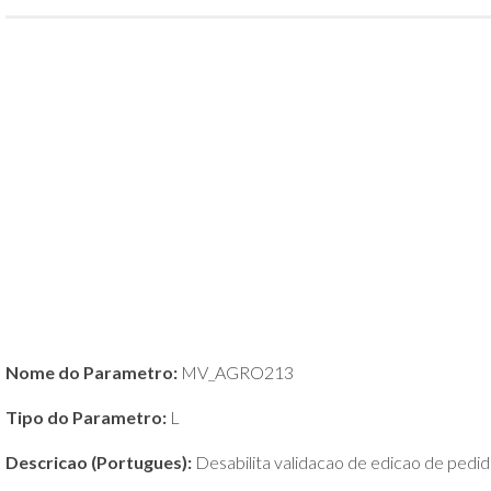
POLÍTICA
DE
PRIVACIDADE
E
COOKIES
SOBRE
Nome do Parametro:
MV_AGRO213
Tipo do Parametro:
L
Descricao (Portugues):
Desabilita validacao de edicao de pedid