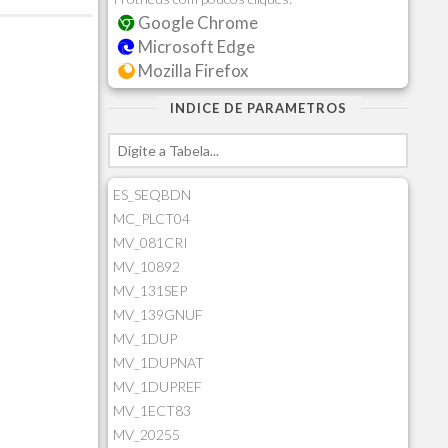
Google Chrome
Microsoft Edge
Mozilla Firefox
INDICE DE PARAMETROS
ES_SEQBDN
MC_PLCT04
MV_081CRI
MV_10892
MV_131SEP
MV_139GNUF
MV_1DUP
MV_1DUPNAT
MV_1DUPREF
MV_1ECT83
MV_20255