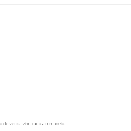
DE
ADVPL
JAVA
(OVERVIEW)
LINGUAGEM
C
PHP
SQL
SERVER
o de venda vinculado a romaneio.