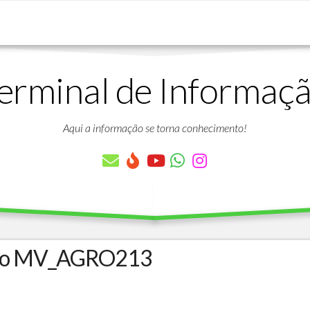
erminal de Informaç
DOWNLOADS
LISTA
DE
Aqui a informação se torna conhecimento!
ARTIGOS
LISTA
DE
PARÂMETROS
TABELAS
DO
PROTHEUS
ro MV_AGRO213
VÍDEO
BANCO
AULAS
DE
GRATUITAS
DADOS