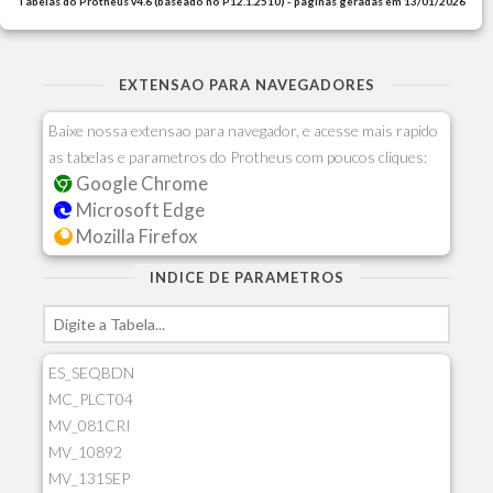
Tabelas do Protheus v4.6 (baseado no P12.1.2510) - paginas geradas em 13/01/2026
EXTENSAO PARA NAVEGADORES
Baixe nossa extensao para navegador, e acesse mais rapido
as tabelas e parametros do Protheus com poucos cliques:
Google Chrome
Microsoft Edge
Mozilla Firefox
INDICE DE PARAMETROS
ES_SEQBDN
MC_PLCT04
MV_081CRI
MV_10892
MV_131SEP