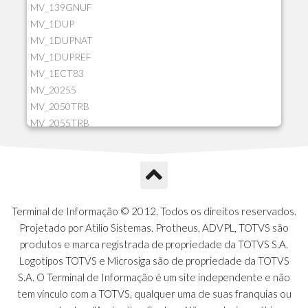
MV_139GNUF
MV_1DUP
MV_1DUPNAT
MV_1DUPREF
MV_1ECT83
MV_20255
MV_2050TRB
MV_2055TRB
MV_205HIST
MV_2DCT83
MV_2DUPNAT
MV_2DUPREF
MV_2GNOINC
Terminal de Informação © 2012. Todos os direitos reservados.
MV_320SLD
Projetado por Atilio Sistemas. Protheus, ADVPL, TOTVS são
MV_325PMDA
produtos e marca registrada de propriedade da TOTVS S.A.
MV_330ATCM
Logotipos TOTVS e Microsiga são de propriedade da TOTVS
MV_340LOCK
S.A. O Terminal de Informação é um site independente e não
MV_3DUPREF
tem vínculo com a TOTVS, qualquer uma de suas franquias ou
MV_5CLIFOR