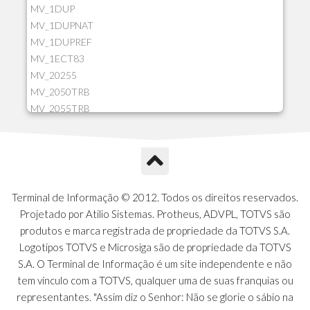
MV_1DUP
MV_1DUPNAT
MV_1DUPREF
MV_1ECT83
MV_20255
MV_2050TRB
MV_2055TRB
MV_205HIST
MV_2DCT83
MV_2DUPNAT
MV_2DUPREF
MV_2GNOINC
Terminal de Informação © 2012. Todos os direitos reservados.
MV_320SLD
Projetado por Atilio Sistemas. Protheus, ADVPL, TOTVS são
MV_325PMDA
produtos e marca registrada de propriedade da TOTVS S.A.
MV_330ATCM
Logotipos TOTVS e Microsiga são de propriedade da TOTVS
MV_340LOCK
S.A. O Terminal de Informação é um site independente e não
MV_3DUPREF
tem vínculo com a TOTVS, qualquer uma de suas franquias ou
MV_5CLIFOR
representantes. "Assim diz o Senhor: Não se glorie o sábio na
MV_74ITEM