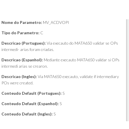
Nome do Parametro:
MV_ACDVOPI
Tipo do Parametro:
C
Descricao (Portugues):
Via execauto do MATA650 validar se OPs
intermedi- arias foram criadas.
Descricao (Espanhol):
Mediante execauto MATA650 validar si OPs
intermedi arias se crearon.
Descricao (Ingles):
Via MATA650 execauto, validate if intermediary
POs were created.
Conteudo Default (Portugues):
S
Conteudo Default (Espanhol):
S
Conteudo Default (Ingles):
S