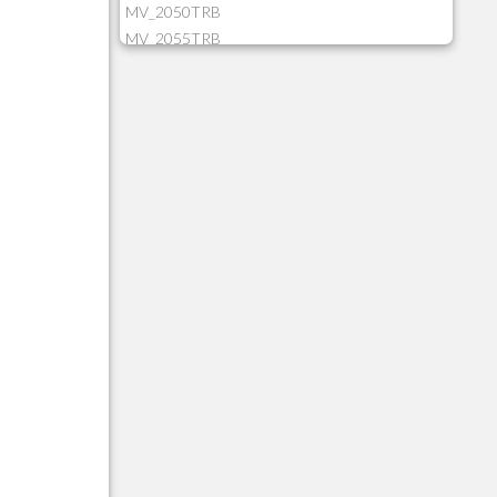
MV_2050TRB
MV_2055TRB
MV_205HIST
MV_2DCT83
MV_2DUPNAT
MV_2DUPREF
MV_2GNOINC
MV_320SLD
MV_325PMDA
MV_330ATCM
MV_340LOCK
MV_3DUPREF
MV_5CLIFOR
MV_74ITEM
MV_817EMAI
MV_88CORTE
MV_88MGNC
MV_88MINEI
MV_88PERD