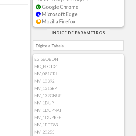
Google Chrome
Microsoft Edge
Mozilla Firefox
INDICE DE PARAMETROS
ES_SEQBDN
MC_PLCT04
MV_081CRI
MV_10892
MV_131SEP
MV_139GNUF
MV_1DUP
MV_1DUPNAT
MV_1DUPREF
MV_1ECT83
MV_20255