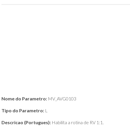
POLÍTICA
DE
PRIVACIDADE
E
COOKIES
SOBRE
Nome do Parametro:
MV_AVG0103
Tipo do Parametro:
L
Descricao (Portugues):
Habilita a rotina de RV 1:1.