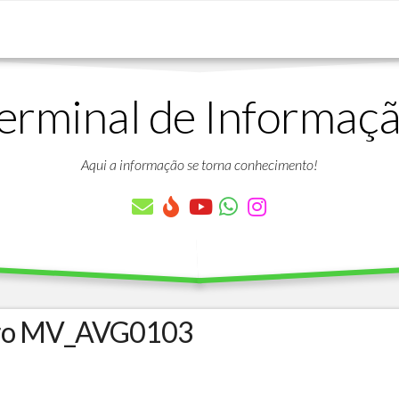
erminal de Informaç
DOWNLOADS
LISTA
DE
Aqui a informação se torna conhecimento!
ARTIGOS
LISTA
DE
PARÂMETROS
TABELAS
DO
PROTHEUS
ro MV_AVG0103
VÍDEO
BANCO
AULAS
DE
GRATUITAS
DADOS